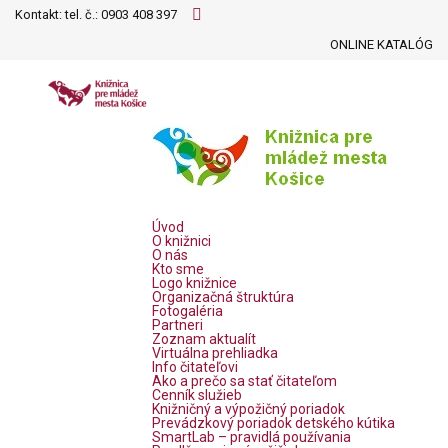
Kontakt: tel. č.:
0903 408 397
ONLINE KATALÓG
Úvod
O knižnici
O nás
Kto sme
Logo knižnice
Organizačná štruktúra
Fotogaléria
Partneri
Zoznam aktualít
Virtuálna prehliadka
Info čitateľovi
Ako a prečo sa stať čitateľom
Cenník služieb
Knižničný a výpožičný poriadok
Prevádzkový poriadok detského kútika
SmartLab – pravidlá používania