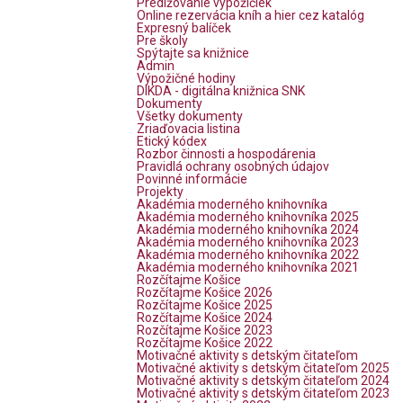
Predlžovanie výpožičiek
Online rezervácia kníh a hier cez katalóg
Expresný balíček
Pre školy
Spýtajte sa knižnice
Admin
Výpožičné hodiny
DIKDA - digitálna knižnica SNK
Dokumenty
Všetky dokumenty
Zriaďovacia listina
Etický kódex
Rozbor činnosti a hospodárenia
Pravidlá ochrany osobných údajov
Povinné informácie
Projekty
Akadémia moderného knihovníka
Akadémia moderného knihovníka 2025
Akadémia moderného knihovníka 2024
Akadémia moderného knihovníka 2023
Akadémia moderného knihovníka 2022
Akadémia moderného knihovníka 2021
Rozčítajme Košice
Rozčítajme Košice 2026
Rozčítajme Košice 2025
Rozčítajme Košice 2024
Rozčítajme Košice 2023
Rozčítajme Košice 2022
Motivačné aktivity s detským čitateľom
Motivačné aktivity s detským čitateľom 2025
Motivačné aktivity s detským čitateľom 2024
Motivačné aktivity s detským čitateľom 2023