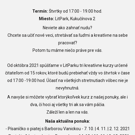
Termín:
Štvrtky od 17.00 - 19.00 hod.
Miesto:
LitPark, Kukučínova 2
Neviete ako zahnať nudu?
Chcete sa učiť nové veci, stretávať sa ľuďmi a kreatívne na sebe
pracovať?
Potom tu máme niečo práve pre vás.
Od októbra 2021 spúšťame v LitParku tri kreatívne kurzy určené
čitateľom od 15 rokov, ktoré budú prebiehať vždy vo štvrtok v čase
od 17.00 -19.00 hod. Účasť na všetkých stretnutiach vôbec nie je
nevyhnutná.
A navyše si môžete vybrať ktorýkoľvek kurz z našej ponuky, ale i
dva, či hoci aj všetky tri ak sa vám páčia.
Záleží len a len na vás.
Naša aktuálna ponuka:
- Písaníčko o piatej s Barborou Vanickou -
7. 10.
|
4. 11.
|
2. 12. 2021