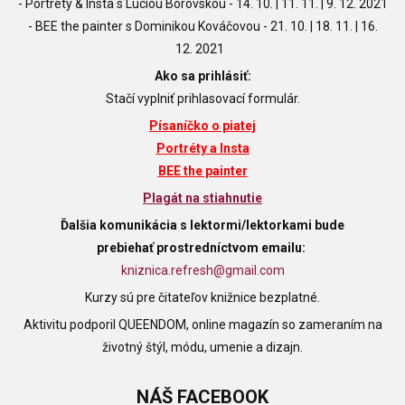
- Portréty & Insta s Luciou Borovskou -
14. 10.
|
11. 11.
|
9. 12. 2021
- BEE the painter s Dominikou Kováčovou -
21. 10.
|
18. 11.
|
16.
12.
2021
Ako sa prihlásiť:
Stačí vyplniť prihlasovací formulár.
Písaníčko o piatej
Portréty a Insta
BEE the painter
Plagát na stiahnutie
Ďalšia komunikácia s lektormi/lektorkami bude
prebiehať
prostredníctvom emailu:
kniznica.refresh@gmail.com
Kurzy sú pre čitateľov knižnice bezplatné.
Aktivitu podporil QUEENDOM, online magazín so zameraním na
životný štýl, módu, umenie a dizajn.
NÁŠ
FACEBOOK