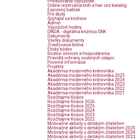
Predlžovanie výpožičiek
Online rezervácia kníh a hier cez katalóg
Expresný balíček
Pre školy
Spýtajte sa knižnice
Admin
Výpožičné hodiny
DIKDA - digitálna knižnica SNK
Dokumenty
Všetky dokumenty
Zriaďovacia listina
Etický kódex
Rozbor činnosti a hospodárenia
Pravidlá ochrany osobných údajov
Povinné informácie
Projekty
Akadémia moderného knihovníka
Akadémia moderného knihovníka 2025
Akadémia moderného knihovníka 2024
Akadémia moderného knihovníka 2023
Akadémia moderného knihovníka 2022
Akadémia moderného knihovníka 2021
Rozčítajme Košice
Rozčítajme Košice 2026
Rozčítajme Košice 2025
Rozčítajme Košice 2024
Rozčítajme Košice 2023
Rozčítajme Košice 2022
Motivačné aktivity s detským čitateľom
Motivačné aktivity s detským čitateľom 2025
Motivačné aktivity s detským čitateľom 2024
Motivačné aktivity s detským čitateľom 2023