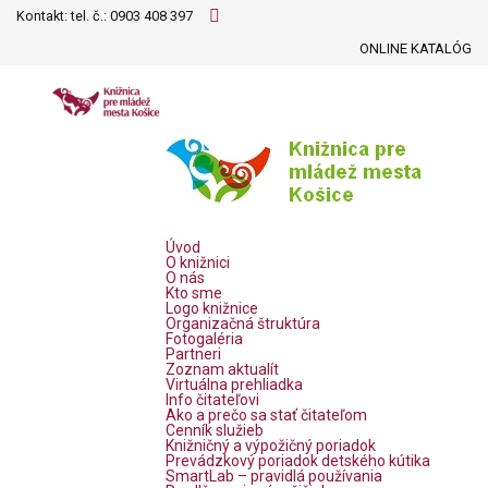
Kontakt: tel. č.:
0903 408 397
ONLINE KATALÓG
Úvod
O knižnici
O nás
Kto sme
Logo knižnice
Organizačná štruktúra
Fotogaléria
Partneri
Zoznam aktualít
Virtuálna prehliadka
Info čitateľovi
Ako a prečo sa stať čitateľom
Cenník služieb
Knižničný a výpožičný poriadok
Prevádzkový poriadok detského kútika
SmartLab – pravidlá používania