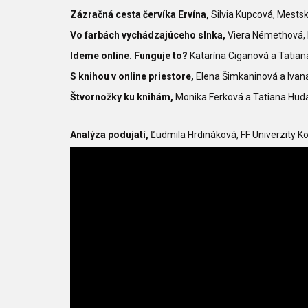
Zázračná cesta červíka Ervína,
Silvia Kupcová, Mestsk
Vo farbách vychádzajúceho slnka,
Viera Némethová, 
Ideme online. Funguje to?
Katarína Ciganová a Tatian
S knihou v online priestore,
Elena Šimkaninová a Ivan
Štvornožky ku knihám,
Monika Ferková a Tatiana Hudač
Analýza podujatí,
Ľudmila Hrdináková, FF Univerzity 