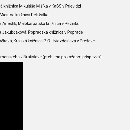
á knižnica Mikuláša Mišíka v KaSS v Prievidzi
Miestna knižnica Petržalka
a Anestík, Malokarpatská knižnica v Pezinku
a Jakubčáková, Popradská knižnica v Poprade
ková, Krajská knižnica P. O. Hviezdoslava v Prešove
Komenského v Bratislave (prebieha po každom príspevku)