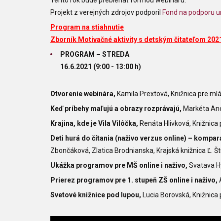
Tento rok bude prebiehať formou webináru.
Projekt z verejných zdrojov podporil
Fond na podporu 
Program na stiahnutie
Zborník Motivačné aktivity s detským čitateľom 202
PROGRAM
–
STREDA
16.6.2021 (9:00 - 13:00 h)
Otvorenie webinára,
Kamila Prextová, Knižnica pre ml
Keď príbehy maľujú a obrazy rozprávajú,
Markéta And
Krajina, kde je Vila Vilôčka,
Renáta Hlivková, Knižnica
Deti hurá do čítania (naživo verzus online) – kompar
Zbončáková, Zlatica Brodnianska, Krajská knižnica Ľ. Š
Ukážka programov pre MŠ online i naživo,
Svatava H
Prierez programov pre 1. stupeň ZŠ online i naživo,
Svetové knižnice pod lupou,
Lucia Borovská, Knižnica