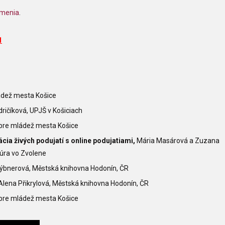
umenia
.
1
ádež mesta Košice
ričíková, UPJŠ v Košiciach
 pre mládež mesta Košice
ácia živých podujatí s online podujatiami,
Mária Masárová a Zuzana
túra vo Zvolene
ýbnerová, Městská knihovna Hodonín, ČR
Alena Přikrylová, Městská knihovna Hodonín, ČR
 pre mládež mesta Košice