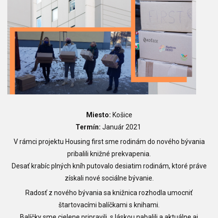
Miesto:
Košice
Termín:
Január 2021
V rámci projektu Housing first sme rodinám do nového bývania
pribalili knižné prekvapenia.
Desať krabíc plných kníh putovalo desiatim rodinám, ktoré práve
získali nové sociálne bývanie.
Radosť z nového bývania sa knižnica rozhodla umocniť
štartovacími balíčkami s knihami.
Balíčky sme cielene pripravili, s láskou nabalili a aktuálne aj