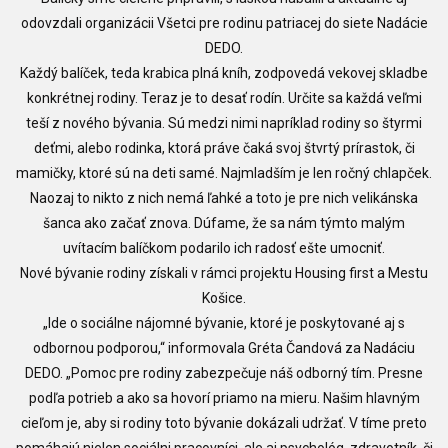
odovzdali organizácii Všetci pre rodinu patriacej do siete Nadácie
DEDO.
Každý balíček, teda krabica plná kníh, zodpovedá vekovej skladbe
konkrétnej rodiny. Teraz je to desať rodín. Určite sa každá veľmi
teší z nového bývania. Sú medzi nimi napríklad rodiny so štyrmi
deťmi, alebo rodinka, ktorá práve čaká svoj štvrtý prírastok, či
mamičky, ktoré sú na deti samé. Najmladším je len ročný chlapček.
Naozaj to nikto z nich nemá ľahké a toto je pre nich velikánska
šanca ako začať znova. Dúfame, že sa nám týmto malým
uvítacím balíčkom podarilo ich radosť ešte umocniť.
Nové bývanie rodiny získali v rámci projektu Housing first a Mestu
Košice.
„Ide o sociálne nájomné bývanie, ktoré je poskytované aj s
odbornou podporou,“ informovala Gréta Čandová za Nadáciu
DEDO. „Pomoc pre rodiny zabezpečuje náš odborný tím. Presne
podľa potrieb a ako sa hovorí priamo na mieru. Našim hlavným
cieľom je, aby si rodiny toto bývanie dokázali udržať. V tíme preto
pomáhajú nielen sociálni pracovníci, ale aj psychológ, zdravotník, či