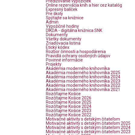
Predlžovanie výpožičiek
Online rezervácia kníh a hier cez katalóg
Expresný balíček
Pre školy
Spýtajte sa knižnice
Admin
Výpožičné hodiny
DIKDA - digitálna knižnica SNK
Dokumenty
Všetky dokumenty
Zriaďovacia listina
Etický kódex
Rozbor činnosti a hospodárenia
Pravidlá ochrany osobných údajov
Povinné informácie
Projekty
Akadémia moderného knihovníka
Akadémia moderného knihovníka 2025
Akadémia moderného knihovníka 2024
Akadémia moderného knihovníka 2023
Akadémia moderného knihovníka 2022
Akadémia moderného knihovníka 2021
Rozčítajme Košice
Rozčítajme Košice 2026
Rozčítajme Košice 2025
Rozčítajme Košice 2024
Rozčítajme Košice 2023
Rozčítajme Košice 2022
Motivačné aktivity s detským čitateľom
Motivačné aktivity s detským čitateľom 2025
Motivačné aktivity s detským čitateľom 2024
Motivačné aktivity s detským čitateľom 2023