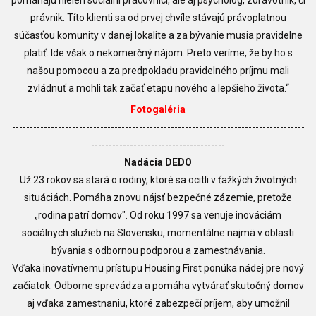
právnik. Títo klienti sa od prvej chvíle stávajú právoplatnou
súčasťou komunity v danej lokalite a za bývanie musia pravidelne
platiť. Ide však o nekomerčný nájom. Preto veríme, že by ho s
našou pomocou a za predpokladu pravidelného príjmu mali
zvládnuť a mohli tak začať etapu nového a lepšieho života.“
Fotogaléria
-----------------------------------------------------------------------------------
--------------------------------------
Nadácia DEDO
Už 23 rokov sa stará o rodiny, ktoré sa ocitli v ťažkých životných
situáciách. Pomáha znovu nájsť bezpečné zázemie, pretože
„rodina patrí domov". Od roku 1997 sa venuje inováciám
sociálnych služieb na Slovensku, momentálne najmä v oblasti
bývania s odbornou podporou a zamestnávania.
Vďaka inovatívnemu prístupu Housing First ponúka nádej pre nový
začiatok. Odborne sprevádza a pomáha vytvárať skutočný domov
aj vďaka zamestnaniu, ktoré zabezpečí príjem, aby umožnil