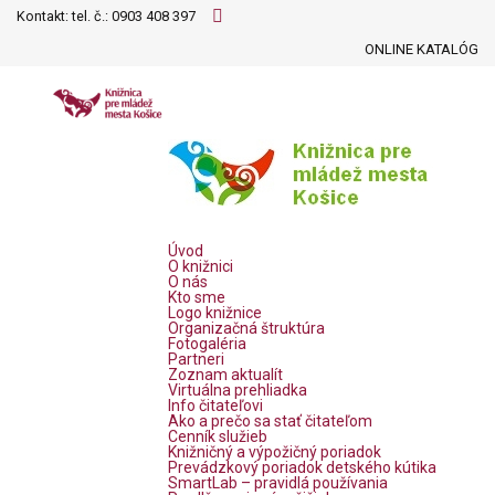
Kontakt: tel. č.:
0903 408 397
ONLINE KATALÓG
Úvod
O knižnici
O nás
Kto sme
Logo knižnice
Organizačná štruktúra
Fotogaléria
Partneri
Zoznam aktualít
Virtuálna prehliadka
Info čitateľovi
Ako a prečo sa stať čitateľom
Cenník služieb
Knižničný a výpožičný poriadok
Prevádzkový poriadok detského kútika
SmartLab – pravidlá používania