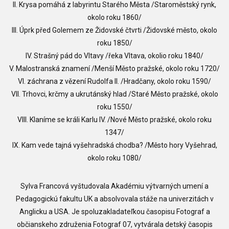
II. Krysa pomáhá z labyrintu Starého Města /Staroměstský rynk,
okolo roku 1860/
III. Úprk před Golemem ze Židovské čtvrti /Židovské město, okolo
roku 1850/
IV. Strašný pád do Vltavy /řeka Vltava, okolio roku 1840/
V. Malostranská znamení /Menší Město pražské, okolo roku 1720/
VI. záchrana z vězení Rudolfa II. /Hradčany, okolo roku 1590/
VII. Trhovci, krčmy a ukrutánský hlad /Staré Město pražské, okolo
roku 1550/
VIII. Klaníme se králi Karlu IV. /Nové Město pražské, okolo roku
1347/
IX. Kam vede tajná vyšehradská chodba? /Město hory Vyšehrad,
okolo roku 1080/
Sylva Francová vyštudovala Akadémiu výtvarných umení a
Pedagogickú fakultu UK a absolvovala stáže na univerzitách v
Anglicku a USA. Je spoluzakladateľkou časopisu Fotograf a
občianskeho združenia Fotograf 07, vytvárala detský časopis