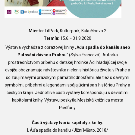
Miesto:
LitPark, Kulturpark, Kukučínova 2
Termín:
15.6. - 31.8.2020
Výstava vychádza z obrazovej knihy „
Áďa spadla do kanálu aneb
Putování dávnou Prahou
" (Sylva Francová). Autorka
prostredníctvom príbehu o detskej hrdinke Ádi hľadajúcej svoje
dvojča oboznamuje návštevníka nielen s históriou života v Prahe a
so zaujímavými pražskými pamätihodnosťami, ale tiež s dávnymi
symbolmi, príbehmi a legendami spájajúcimi sa s históriou Prahy a
českých krajín. Jednotlivé časti výstavy korešpondujú s deviatimi
kapitolami knihy. Výstavu poskytla Mestská knižnica mesta
Piešťany.
Časti výstavy tvoria kapitoly z knihy:
I. Áďa spadla do kanálu /Jižní Město, 2018/