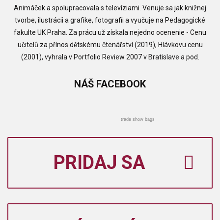
Animáček a spolupracovala s televíziami. Venuje sa jak knižnej
tvorbe, ilustrácii a grafike, fotografii a vyučuje na Pedagogické
fakulte UK Praha. Za prácu už získala nejedno ocenenie - Cenu
učitelů za přínos dětskému čtenářství (2019), Hlávkovu cenu
(2001), vyhrala v Portfolio Review 2007 v Bratislave a pod.
NÁŠ
FACEBOOK
trade show bags
PRIDAJ SA