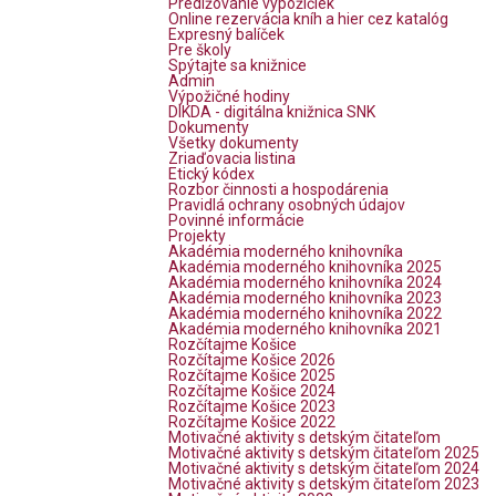
Predlžovanie výpožičiek
Online rezervácia kníh a hier cez katalóg
Expresný balíček
Pre školy
Spýtajte sa knižnice
Admin
Výpožičné hodiny
DIKDA - digitálna knižnica SNK
Dokumenty
Všetky dokumenty
Zriaďovacia listina
Etický kódex
Rozbor činnosti a hospodárenia
Pravidlá ochrany osobných údajov
Povinné informácie
Projekty
Akadémia moderného knihovníka
Akadémia moderného knihovníka 2025
Akadémia moderného knihovníka 2024
Akadémia moderného knihovníka 2023
Akadémia moderného knihovníka 2022
Akadémia moderného knihovníka 2021
Rozčítajme Košice
Rozčítajme Košice 2026
Rozčítajme Košice 2025
Rozčítajme Košice 2024
Rozčítajme Košice 2023
Rozčítajme Košice 2022
Motivačné aktivity s detským čitateľom
Motivačné aktivity s detským čitateľom 2025
Motivačné aktivity s detským čitateľom 2024
Motivačné aktivity s detským čitateľom 2023