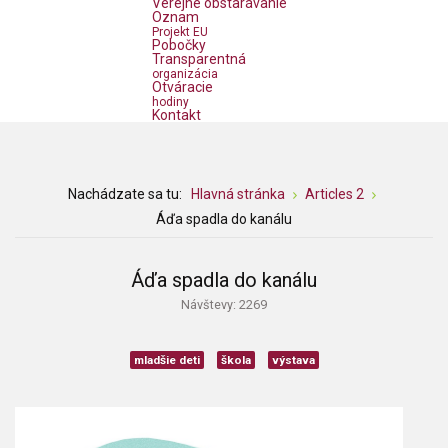
Verejné obstarávanie
Oznam
Projekt EU
Pobočky
Transparentná
organizácia
Otváracie
hodiny
Kontakt
Nachádzate sa tu:
Hlavná stránka
Articles 2
Áďa spadla do kanálu
Áďa spadla do kanálu
Návštevy: 2269
mladšie deti
škola
výstava