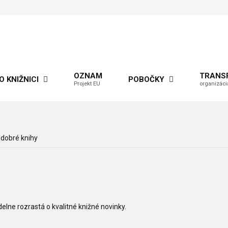
OZNAM
TRANS
O KNIŽNICI
POBOČKY
Projekt EU
organizáci
 dobré knihy
lne rozrastá o kvalitné knižné novinky.