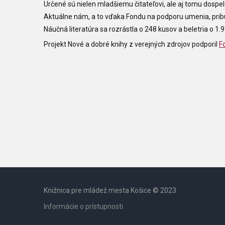
Určené sú nielen mladšiemu čitateľovi, ale aj tomu dospe
Aktuálne nám, a to vďaka Fondu na podporu umenia, pribud
Náučná literatúra sa rozrástla o 248 kusov a beletria o 1
Projekt Nové a dobré knihy z verejných zdrojov podporil
F
Knižnica pre mládež mesta Košice © 2023
Informácie o prístupnosti