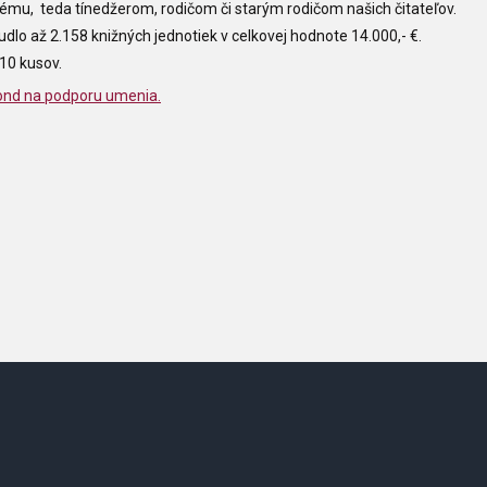
lému, teda tínedžerom, rodičom či starým rodičom našich čitateľov.
lo až 2.158 knižných jednotiek v celkovej hodnote 14.000,- €.
.910 kusov.
ond na podporu umenia.