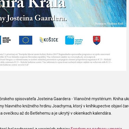
 nórskeho spisovateľa Josteina Gaardera - Vianočné mystérium. Kniha uk
iny hlavného knižného hrdinu Joachyma, ktorý v kníhkupectve objaví ča
za ovečkou až do Betlehemu a je ukrytý v okienkach kalendára.