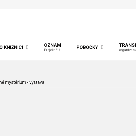
OZNAM
TRANS
O KNIŽNICI
POBOČKY
Projekt EU
organizáci
né mystérium - výstava