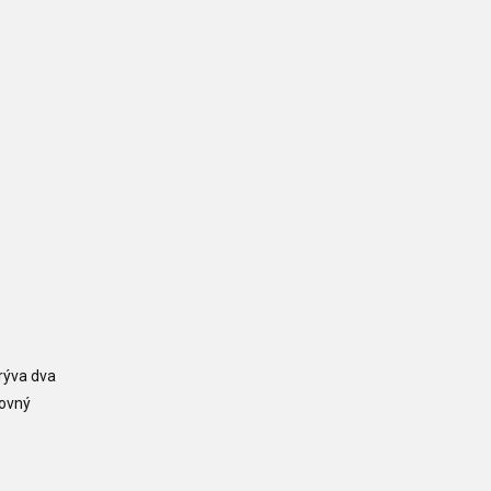
rýva dva
rovný