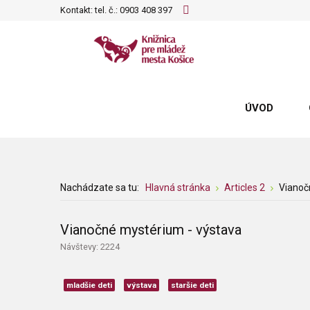
Kontakt: tel. č.:
0903 408 397
ÚVOD
Nachádzate sa tu:
Hlavná stránka
Articles 2
Vianoč
Vianočné mystérium - výstava
Návštevy: 2224
mladšie deti
výstava
staršie deti