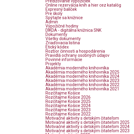
Predlžovanie výpožičiek
Online rezervácia kníh a hier cez katalóg
Expresný balíček
Pre školy
Spýtajte sa knižnice
Admin
Výpožičné hodiny
DIKDA - digitálna knižnica SNK
Dokumenty
Všetky dokumenty
Zriaďovacia listina
Etický kódex
Rozbor činnosti a hospodárenia
Pravidlá ochrany osobných údajov
Povinné informácie
Projekty
Akadémia moderného knihovníka
Akadémia moderného knihovníka 2025
Akadémia moderného knihovníka 2024
Akadémia moderného knihovníka 2023
Akadémia moderného knihovníka 2022
Akadémia moderného knihovníka 2021
Rozčítajme Košice
Rozčítajme Košice 2026
Rozčítajme Košice 2025
Rozčítajme Košice 2024
Rozčítajme Košice 2023
Rozčítajme Košice 2022
Motivačné aktivity s detským čitateľom
Motivačné aktivity s detským čitateľom 2025
Motivačné aktivity s detským čitateľom 2024
Motivačné aktivity s detským čitateľom 2023