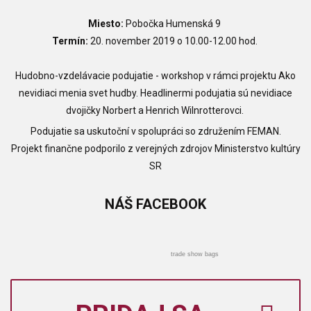
Miesto:
Pobočka Humenská 9
Termín:
20. november 2019 o 10.00-12.00 hod.
Hudobno-vzdelávacie podujatie - workshop v rámci projektu Ako
nevidiaci menia svet hudby. Headlinermi podujatia sú nevidiace
dvojičky Norbert a Henrich Wilnrotterovci.
Podujatie sa uskutoční v spolupráci so združením FEMAN.
Projekt finančne podporilo z verejných zdrojov Ministerstvo kultúry
SR
NÁŠ
FACEBOOK
trade show bags