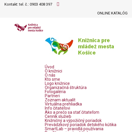
Kontakt: tel. č.:
0903 408 397
ONLINE KATALÓG
Úvod
O knižnici
O nás
Kto sme
Logo knižnice
Organizačná štruktúra
Fotogaléria
Partneri
Zoznam aktualít
Virtuálna prehliadka
Info čitateľovi
Ako a prečo sa stať čitateľom
Cenník služieb
Knižničný a výpožičný poriadok
Prevádzkový poriadok detského kútika
SmartLab – pravidlá používania