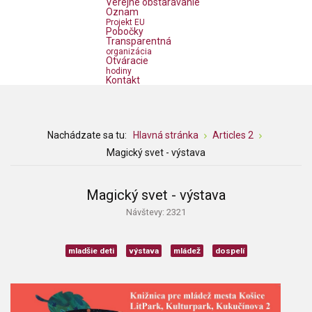
Verejné obstarávanie
Oznam
Projekt EU
Pobočky
Transparentná
organizácia
Otváracie
hodiny
Kontakt
Nachádzate sa tu:
Hlavná stránka
Articles 2
Magický svet - výstava
Magický svet - výstava
Návštevy: 2321
mladšie deti
výstava
mládež
dospelí