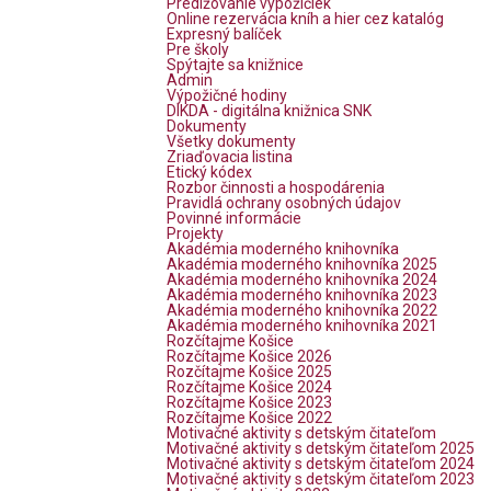
Predlžovanie výpožičiek
Online rezervácia kníh a hier cez katalóg
Expresný balíček
Pre školy
Spýtajte sa knižnice
Admin
Výpožičné hodiny
DIKDA - digitálna knižnica SNK
Dokumenty
Všetky dokumenty
Zriaďovacia listina
Etický kódex
Rozbor činnosti a hospodárenia
Pravidlá ochrany osobných údajov
Povinné informácie
Projekty
Akadémia moderného knihovníka
Akadémia moderného knihovníka 2025
Akadémia moderného knihovníka 2024
Akadémia moderného knihovníka 2023
Akadémia moderného knihovníka 2022
Akadémia moderného knihovníka 2021
Rozčítajme Košice
Rozčítajme Košice 2026
Rozčítajme Košice 2025
Rozčítajme Košice 2024
Rozčítajme Košice 2023
Rozčítajme Košice 2022
Motivačné aktivity s detským čitateľom
Motivačné aktivity s detským čitateľom 2025
Motivačné aktivity s detským čitateľom 2024
Motivačné aktivity s detským čitateľom 2023