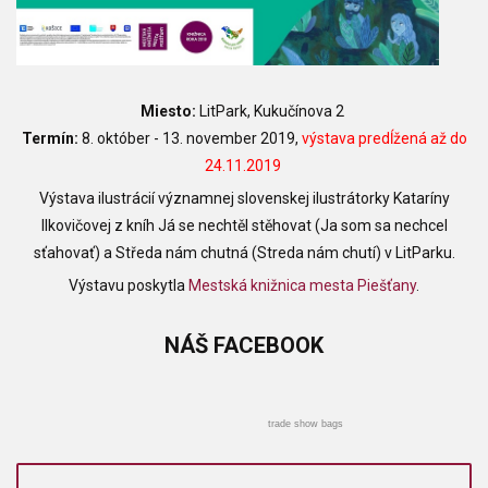
Miesto:
LitPark, Kukučínova 2
Termín:
8. október - 13. november 2019,
výstava predĺžená až do
24.11.2019
Výstava ilustrácií významnej slovenskej ilustrátorky Kataríny
Ilkovičovej z kníh Já se nechtěl stěhovat (Ja som sa nechcel
sťahovať) a Středa nám chutná (Streda nám chutí) v LitParku.
Výstavu poskytla
Mestská knižnica mesta Piešťany
.
NÁŠ
FACEBOOK
trade show bags