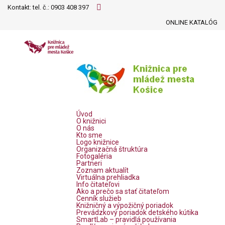
Kontakt: tel. č.:
0903 408 397
ONLINE KATALÓG
Úvod
O knižnici
O nás
Kto sme
Logo knižnice
Organizačná štruktúra
Fotogaléria
Partneri
Zoznam aktualít
Virtuálna prehliadka
Info čitateľovi
Ako a prečo sa stať čitateľom
Cenník služieb
Knižničný a výpožičný poriadok
Prevádzkový poriadok detského kútika
SmartLab – pravidlá používania