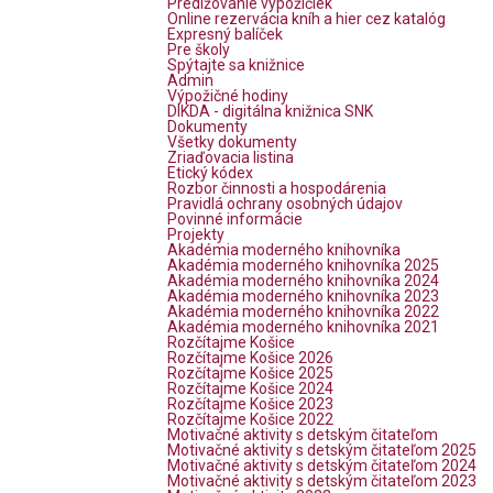
Predlžovanie výpožičiek
Online rezervácia kníh a hier cez katalóg
Expresný balíček
Pre školy
Spýtajte sa knižnice
Admin
Výpožičné hodiny
DIKDA - digitálna knižnica SNK
Dokumenty
Všetky dokumenty
Zriaďovacia listina
Etický kódex
Rozbor činnosti a hospodárenia
Pravidlá ochrany osobných údajov
Povinné informácie
Projekty
Akadémia moderného knihovníka
Akadémia moderného knihovníka 2025
Akadémia moderného knihovníka 2024
Akadémia moderného knihovníka 2023
Akadémia moderného knihovníka 2022
Akadémia moderného knihovníka 2021
Rozčítajme Košice
Rozčítajme Košice 2026
Rozčítajme Košice 2025
Rozčítajme Košice 2024
Rozčítajme Košice 2023
Rozčítajme Košice 2022
Motivačné aktivity s detským čitateľom
Motivačné aktivity s detským čitateľom 2025
Motivačné aktivity s detským čitateľom 2024
Motivačné aktivity s detským čitateľom 2023