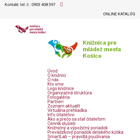
Kontakt: tel. č.:
0903 408 397
ONLINE KATALÓG
Úvod
O knižnici
O nás
Kto sme
Logo knižnice
Organizačná štruktúra
Fotogaléria
Partneri
Zoznam aktualít
Virtuálna prehliadka
Info čitateľovi
Ako a prečo sa stať čitateľom
Cenník služieb
Knižničný a výpožičný poriadok
Prevádzkový poriadok detského kútika
SmartLab – pravidlá používania