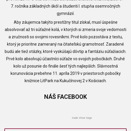
7. ročníka základných škôl a študenti I. stupňa osemročných
gymnázií.
Aby záujemca takýto prestížny titul získal, musí úspešne
absolvovať až tri súťažné kolá, v ktorých si zmeria svoje vedomosti
a zručnosti so svojimi rovesníkmi. Prvé kolo pozostáva z testu,
ktorý je prioritne zameraný na čitateľskú gramotnosť. Zaradené
budú ale tiež otázky, ktoré vyskúšajú dôvtip a fantáziu súťažiacich.
Prvé kolo absolvujú účastníci súťaže vo svojich pobočkách. Druhé
kolo už posunie do finále šesť tých najlepších. Slávnostná
korunovácia prebehne 11. apríla 2019 v priestoroch pobočky
knižnice LitPark na Kukučínovej 2 v Košiciach.
NÁŠ
FACEBOOK
trade show bags