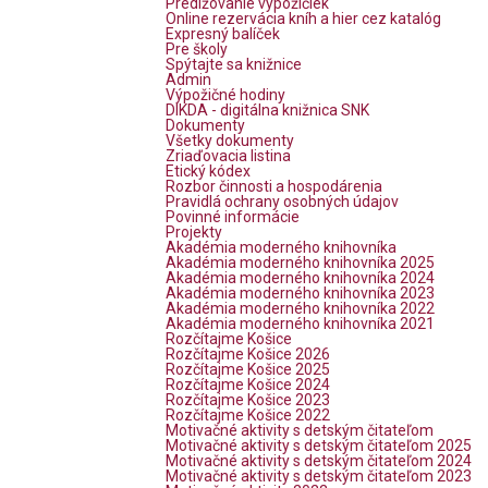
Predlžovanie výpožičiek
Online rezervácia kníh a hier cez katalóg
Expresný balíček
Pre školy
Spýtajte sa knižnice
Admin
Výpožičné hodiny
DIKDA - digitálna knižnica SNK
Dokumenty
Všetky dokumenty
Zriaďovacia listina
Etický kódex
Rozbor činnosti a hospodárenia
Pravidlá ochrany osobných údajov
Povinné informácie
Projekty
Akadémia moderného knihovníka
Akadémia moderného knihovníka 2025
Akadémia moderného knihovníka 2024
Akadémia moderného knihovníka 2023
Akadémia moderného knihovníka 2022
Akadémia moderného knihovníka 2021
Rozčítajme Košice
Rozčítajme Košice 2026
Rozčítajme Košice 2025
Rozčítajme Košice 2024
Rozčítajme Košice 2023
Rozčítajme Košice 2022
Motivačné aktivity s detským čitateľom
Motivačné aktivity s detským čitateľom 2025
Motivačné aktivity s detským čitateľom 2024
Motivačné aktivity s detským čitateľom 2023