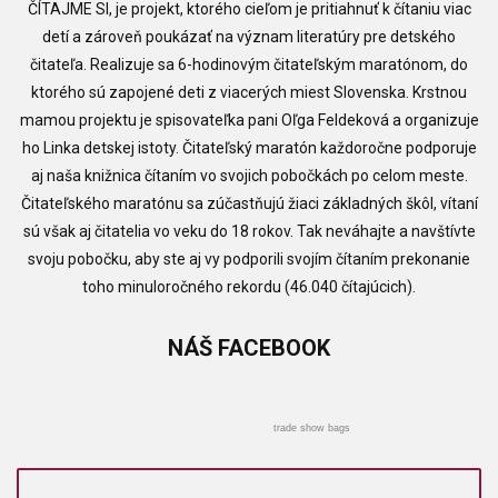
ČÍTAJME SI, je projekt, ktorého cieľom je pritiahnuť k čítaniu viac
detí a zároveň poukázať na význam literatúry pre detského
čitateľa. Realizuje sa 6-hodinovým čitateľským maratónom, do
ktorého sú zapojené deti z viacerých miest Slovenska. Krstnou
mamou projektu je spisovateľka pani Oľga Feldeková a organizuje
ho Linka detskej istoty. Čitateľský maratón každoročne podporuje
aj naša knižnica čítaním vo svojich pobočkách po celom meste.
Čitateľského maratónu sa zúčastňujú žiaci základných škôl, vítaní
sú však aj čitatelia vo veku do 18 rokov. Tak neváhajte a navštívte
svoju pobočku, aby ste aj vy podporili svojím čítaním prekonanie
toho minuloročného rekordu (46.040 čítajúcich).
NÁŠ
FACEBOOK
trade show bags