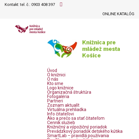
Kontakt: tel. č.:
0903 408 397
ONLINE KATALÓG
Úvod
O knižnici
O nás
Kto sme
Logo knižnice
Organizačná štruktúra
Fotogaléria
Partneri
Zoznam aktualít
Virtuálna prehliadka
Info čitateľovi
Ako a prečo sa stať čitateľom
Cenník služieb
Knižničný a výpožičný poriadok
Prevádzkový poriadok detského kútika
SmartLab – pravidlá používania