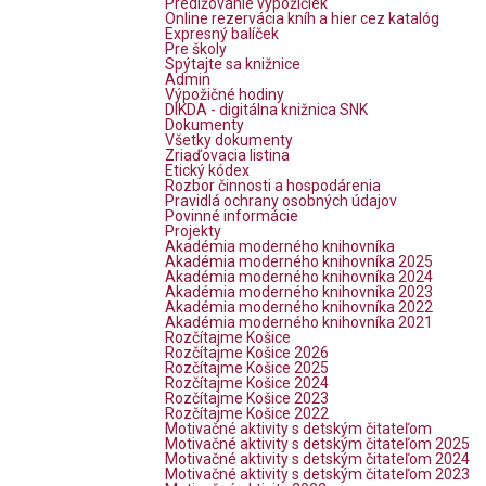
Predlžovanie výpožičiek
Online rezervácia kníh a hier cez katalóg
Expresný balíček
Pre školy
Spýtajte sa knižnice
Admin
Výpožičné hodiny
DIKDA - digitálna knižnica SNK
Dokumenty
Všetky dokumenty
Zriaďovacia listina
Etický kódex
Rozbor činnosti a hospodárenia
Pravidlá ochrany osobných údajov
Povinné informácie
Projekty
Akadémia moderného knihovníka
Akadémia moderného knihovníka 2025
Akadémia moderného knihovníka 2024
Akadémia moderného knihovníka 2023
Akadémia moderného knihovníka 2022
Akadémia moderného knihovníka 2021
Rozčítajme Košice
Rozčítajme Košice 2026
Rozčítajme Košice 2025
Rozčítajme Košice 2024
Rozčítajme Košice 2023
Rozčítajme Košice 2022
Motivačné aktivity s detským čitateľom
Motivačné aktivity s detským čitateľom 2025
Motivačné aktivity s detským čitateľom 2024
Motivačné aktivity s detským čitateľom 2023