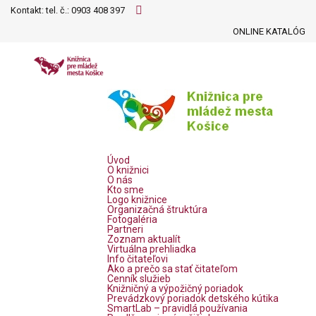
Kontakt: tel. č.:
0903 408 397
ONLINE KATALÓG
Úvod
O knižnici
O nás
Kto sme
Logo knižnice
Organizačná štruktúra
Fotogaléria
Partneri
Zoznam aktualít
Virtuálna prehliadka
Info čitateľovi
Ako a prečo sa stať čitateľom
Cenník služieb
Knižničný a výpožičný poriadok
Prevádzkový poriadok detského kútika
SmartLab – pravidlá používania