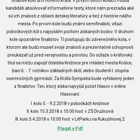
finálové kolo určí nového kráľa. V prvých dvoch kolách musia
kandidáti absolvovať informatívne testy, ktoré nám prezradia aké
sú ich znalosti z oblasti detskej literatúry a tiež z histórie nášho
mesta. Po prvom kole budú známi semifinalisti, víťazi
pobočkových kôl s najvyšším počtom získaných bodov. V druhom
kole spoznáme finalistov. Tí postupujú do záverečného kola, v
ktorom ale budú musieť svoje znalosti a prezentačné schopnosti
preukázať už pred verejnosťou a porotou. Do súťaže o kráľovský
titul sa môžu zapojiť čitatelia Knižnice pre mládež mesta Košice,
žiaci 6. - 7. ročníkov základných škôl, alebo študenti I. stupňa
osemročných gymnázií. Za Kráľa Sympatia bude vyhlásený jeden
z finalistov. Ten, ktorý získa najvyšší počet hlasov v online
hlasovaní.
I. kolo 5. - 9.2.2018 v pobočkách knižnice
II. kolo 15.3.2018 o 10.00 hod. v ZŠ Družicová
III. kolo 5.4.2018 o 10.00 hod. v LitParku na Kukučínovej 2
Plagát v Pdf