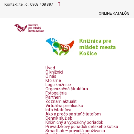
Kontakt: tel. č.:
0903 408 397
ONLINE KATALÓG
Úvod
O knižnici
O nás
Kto sme
Logo knižnice
Organizačná štruktúra
Fotogaléria
Partneri
Zoznam aktualít
Virtuálna prehliadka
Info čitateľovi
Ako a prečo sa stať čitateľom
Cenník služieb
Knižničný a výpožičný poriadok
Prevádzkový poriadok detského kútika
SmartLab – pravidlá používania