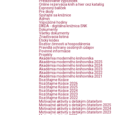
Predlžovanie výpožičiek
Online rezervácia kníh a hier cez katalóg
Expresný balíček
Pre školy
Spýtajte sa knižnice
Admin
Výpožičné hodiny
DIKDA - digitálna knižnica SNK
Dokumenty
Všetky dokumenty
Zriaďovacia listina
Etický kódex
Rozbor činnosti a hospodárenia
Pravidlá ochrany osobných údajov
Povinné informácie
Projekty
Akadémia moderného knihovníka
Akadémia moderného knihovníka 2025
Akadémia moderného knihovníka 2024
Akadémia moderného knihovníka 2023
Akadémia moderného knihovníka 2022
Akadémia moderného knihovníka 2021
Rozčítajme Košice
Rozčítajme Košice 2026
Rozčítajme Košice 2025
Rozčítajme Košice 2024
Rozčítajme Košice 2023
Rozčítajme Košice 2022
Motivačné aktivity s detským čitateľom
Motivačné aktivity s detským čitateľom 2025
Motivačné aktivity s detským čitateľom 2024
Motivačné aktivity s detským čitateľom 2023