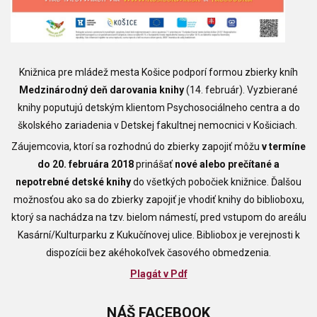
Knižnica pre mládež mesta Košice podporí formou zbierky kníh
Medzinárodný deň darovania knihy
(14. február). Vyzbierané
knihy poputujú detským klientom Psychosociálneho centra a do
školského zariadenia v Detskej fakultnej nemocnici v Košiciach.
Záujemcovia, ktorí sa rozhodnú do zbierky zapojiť môžu
v termíne
do 20. februára 2018
prinášať
nové alebo prečítané a
nepotrebné detské knihy
do všetkých pobočiek knižnice. Ďalšou
možnosťou ako sa do zbierky zapojiť je vhodiť knihy do biblioboxu,
ktorý sa nachádza na tzv. bielom námestí, pred vstupom do areálu
Kasární/Kulturparku z Kukučínovej ulice. Bibliobox je verejnosti k
dispozícii bez akéhokoľvek časového obmedzenia.
Plagát v Pdf
NÁŠ
FACEBOOK