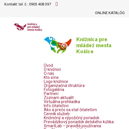
Kontakt: tel. č.:
0903 408 397
ONLINE KATALÓG
Úvod
O knižnici
O nás
Kto sme
Logo knižnice
Organizačná štruktúra
Fotogaléria
Partneri
Zoznam aktualít
Virtuálna prehliadka
Info čitateľovi
Ako a prečo sa stať čitateľom
Cenník služieb
Knižničný a výpožičný poriadok
Prevádzkový poriadok detského kútika
SmartLab – pravidlá používania