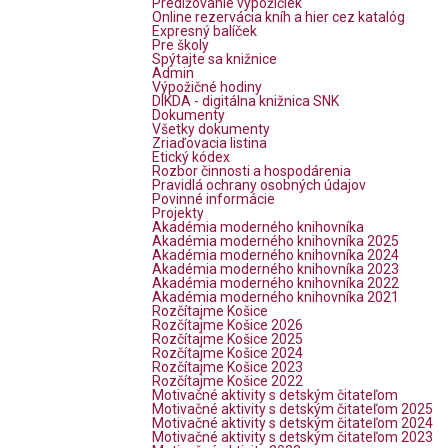
Predlžovanie výpožičiek
Online rezervácia kníh a hier cez katalóg
Expresný balíček
Pre školy
Spýtajte sa knižnice
Admin
Výpožičné hodiny
DIKDA - digitálna knižnica SNK
Dokumenty
Všetky dokumenty
Zriaďovacia listina
Etický kódex
Rozbor činnosti a hospodárenia
Pravidlá ochrany osobných údajov
Povinné informácie
Projekty
Akadémia moderného knihovníka
Akadémia moderného knihovníka 2025
Akadémia moderného knihovníka 2024
Akadémia moderného knihovníka 2023
Akadémia moderného knihovníka 2022
Akadémia moderného knihovníka 2021
Rozčítajme Košice
Rozčítajme Košice 2026
Rozčítajme Košice 2025
Rozčítajme Košice 2024
Rozčítajme Košice 2023
Rozčítajme Košice 2022
Motivačné aktivity s detským čitateľom
Motivačné aktivity s detským čitateľom 2025
Motivačné aktivity s detským čitateľom 2024
Motivačné aktivity s detským čitateľom 2023