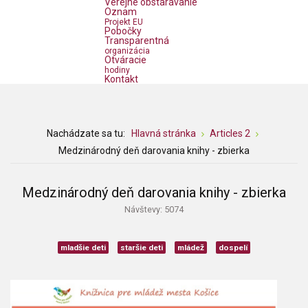
Verejné obstarávanie
Oznam
Projekt EU
Pobočky
Transparentná
organizácia
Otváracie
hodiny
Kontakt
Nachádzate sa tu:
Hlavná stránka
Articles 2
Medzinárodný deň darovania knihy - zbierka
Medzinárodný deň darovania knihy - zbierka
Návštevy: 5074
mladšie deti
staršie deti
mládež
dospelí