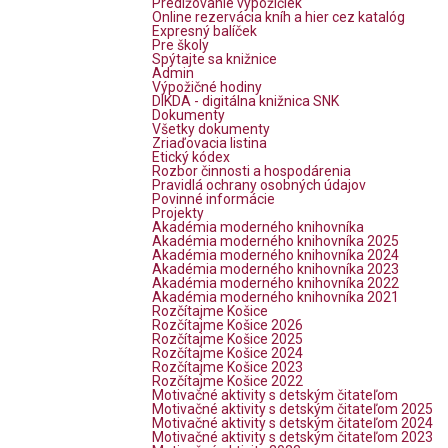
Predlžovanie výpožičiek
Online rezervácia kníh a hier cez katalóg
Expresný balíček
Pre školy
Spýtajte sa knižnice
Admin
Výpožičné hodiny
DIKDA - digitálna knižnica SNK
Dokumenty
Všetky dokumenty
Zriaďovacia listina
Etický kódex
Rozbor činnosti a hospodárenia
Pravidlá ochrany osobných údajov
Povinné informácie
Projekty
Akadémia moderného knihovníka
Akadémia moderného knihovníka 2025
Akadémia moderného knihovníka 2024
Akadémia moderného knihovníka 2023
Akadémia moderného knihovníka 2022
Akadémia moderného knihovníka 2021
Rozčítajme Košice
Rozčítajme Košice 2026
Rozčítajme Košice 2025
Rozčítajme Košice 2024
Rozčítajme Košice 2023
Rozčítajme Košice 2022
Motivačné aktivity s detským čitateľom
Motivačné aktivity s detským čitateľom 2025
Motivačné aktivity s detským čitateľom 2024
Motivačné aktivity s detským čitateľom 2023