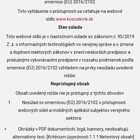
smernice (EÚ) 2016/2102.
Toto vyhlásenie o prístupnosti sa vzťahuje na webové
sídlo
www.kosicekmk.sk
.
Stav súladu
Toto webové sídlo je v čiastočnom súlade so zákonom č. 95/2019
Z. z. o informačných technológiách vo verejnej správe a o zmene
a doplnení niektorých zákonov v znení neskorších predpisov a
príslušnými vykonávacími predpismi v rozsahu podmienok podľa
smernice (EÚ) 2016/2102 vzhľadom na prvky nesúladu uvedené
nižšie.
Neprístupný obsah
Obsah uvedený nižšie nie je prístupný z týchto dôvodov:
Nesúlad so smernicou (EÚ) 2016/2102 o prístupnosti
webových sídel a mobilných aplikácií subjektov verejného
sektora:
Obrázky v PDF dokumentoch, logá, bannery, neobsahujú
alternatívny text. [Kritérium úspešnosti 1.1.1 Netextový obsah]