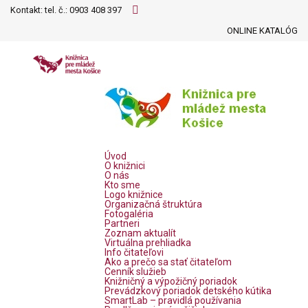
Kontakt: tel. č.:
0903 408 397
ONLINE KATALÓG
Úvod
O knižnici
O nás
Kto sme
Logo knižnice
Organizačná štruktúra
Fotogaléria
Partneri
Zoznam aktualít
Virtuálna prehliadka
Info čitateľovi
Ako a prečo sa stať čitateľom
Cenník služieb
Knižničný a výpožičný poriadok
Prevádzkový poriadok detského kútika
SmartLab – pravidlá používania