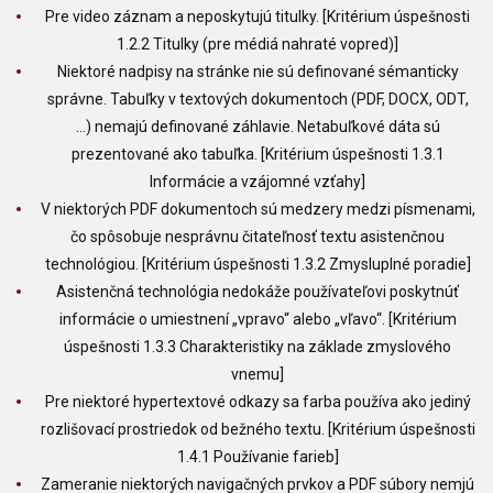
Pre video záznam a neposkytujú titulky. [Kritérium úspešnosti
1.2.2 Titulky (pre médiá nahraté vopred)]
Niektoré nadpisy na stránke nie sú definované sémanticky
správne. Tabuľky v textových dokumentoch (PDF, DOCX, ODT,
…) nemajú definované záhlavie. Netabuľkové dáta sú
prezentované ako tabuľka. [Kritérium úspešnosti 1.3.1
Informácie a vzájomné vzťahy]
V niektorých PDF dokumentoch sú medzery medzi písmenami,
čo spôsobuje nesprávnu čitateľnosť textu asistenčnou
technológiou. [Kritérium úspešnosti 1.3.2 Zmysluplné poradie]
Asistenčná technológia nedokáže používateľovi poskytnúť
informácie o umiestnení „vpravo“ alebo „vľavo“. [Kritérium
úspešnosti 1.3.3 Charakteristiky na základe zmyslového
vnemu]
Pre niektoré hypertextové odkazy sa farba používa ako jediný
rozlišovací prostriedok od bežného textu. [Kritérium úspešnosti
1.4.1 Používanie farieb]
Zameranie niektorých navigačných prvkov a PDF súbory nemjú