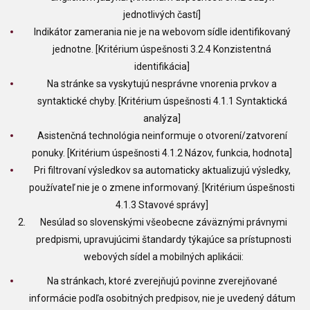
jednotlivých častí]
Indikátor zamerania nie je na webovom sídle identifikovaný
jednotne. [Kritérium úspešnosti 3.2.4 Konzistentná
identifikácia]
Na stránke sa vyskytujú nesprávne vnorenia prvkov a
syntaktické chyby. [Kritérium úspešnosti 4.1.1 Syntaktická
analýza]
Asistenčná technológia neinformuje o otvorení/zatvorení
ponuky. [Kritérium úspešnosti 4.1.2 Názov, funkcia, hodnota]
Pri filtrovaní výsledkov sa automaticky aktualizujú výsledky,
používateľ nie je o zmene informovaný. [Kritérium úspešnosti
4.1.3 Stavové správy]
Nesúlad so slovenskými všeobecne záväznými právnymi
predpismi, upravujúcimi štandardy týkajúce sa prístupnosti
webových sídel a mobilných aplikácii:
Na stránkach, ktoré zverejňujú povinne zverejňované
informácie podľa osobitných predpisov, nie je uvedený dátum