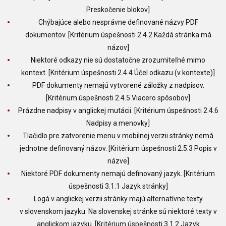
Preskočenie blokov]
Chýbajúce alebo nesprávne definované názvy PDF
dokumentov. [Kritérium úspešnosti 2.4.2 Každá stránka má
názov]
Niektoré odkazy nie sú dostatočne zrozumiteľné mimo
kontext. [Kritérium úspešnosti 2.4.4 Účel odkazu (v kontexte)]
PDF dokumenty nemajú vytvorené záložky z nadpisov.
[Kritérium úspešnosti 2.4.5 Viacero spôsobov]
Prázdne nadpisy v anglickej mutácii. [Kritérium úspešnosti 2.4.6
Nadpisy a menovky]
Tlačidlo pre zatvorenie menu v mobilnej verzii stránky nemá
jednotne definovaný názov. [Kritérium úspešnosti 2.5.3 Popis v
názve]
Niektoré PDF dokumenty nemajú definovaný jazyk. [Kritérium
úspešnosti 3.1.1 Jazyk stránky]
Logá v anglickej verzii stránky majú alternatívne texty
v slovenskom jazyku. Na slovenskej stránke sú niektoré texty v
anglickom jazyku. [Kritérium úspešnosti 3.1.2 Jazyk