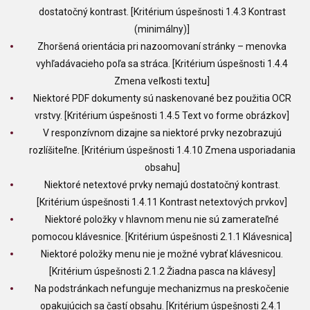
dostatočný kontrast. [Kritérium úspešnosti 1.4.3 Kontrast
(minimálny)]
Zhoršená orientácia pri nazoomovaní stránky – menovka
vyhľadávacieho poľa sa stráca. [Kritérium úspešnosti 1.4.4
Zmena veľkosti textu]
Niektoré PDF dokumenty sú naskenované bez použitia OCR
vrstvy. [Kritérium úspešnosti 1.4.5 Text vo forme obrázkov]
V responzívnom dizajne sa niektoré prvky nezobrazujú
rozlíšiteľne. [Kritérium úspešnosti 1.4.10 Zmena usporiadania
obsahu]
Niektoré netextové prvky nemajú dostatočný kontrast.
[Kritérium úspešnosti 1.4.11 Kontrast netextových prvkov]
Niektoré položky v hlavnom menu nie sú zamerateľné
pomocou klávesnice. [Kritérium úspešnosti 2.1.1 Klávesnica]
Niektoré položky menu nie je možné vybrať klávesnicou.
[Kritérium úspešnosti 2.1.2 Žiadna pasca na klávesy]
Na podstránkach nefunguje mechanizmus na preskočenie
opakujúcich sa častí obsahu. [Kritérium úspešnosti 2.4.1