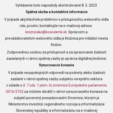
Vyhlásenie bolo naposledy skontrolované 8. 5. 2023.
Spätná väzba a kontaktné informácie
V prípade akýchkoľvek problémov s prístupnosťou webového sídla
nás, prosím, kontaktujte na e-mailovej adrese:
kniznicake@kosicekmk.sk
. Správcom a
prevádzkovateľom webového sídla je
Knižnica pre mládež mesta
Košice
.
Zodpovednou osobou za prístupnosť a za spracovanie žiadostí
zasielaných v rámci spätnej väzby je správca digitálnej knižnice.
Vynucovacie konanie
V prípade neuspokojivých odpovedí na podnety alebo žiadosti
zaslané v rámci spätnej väzby subjektu verejného sektora
v súlade s
čl. 7 ods. 1 písm. b) smernice Európskeho parlamentu
2016/2102
sa môžete obrátiť v rámci vynucovacieho konania na
subjekt poverený presadzovaním Smernice, ktorým je
Ministerstvo investícií, regionálneho rozvoja a informatizácie
Slovenskej republiky a informatizáciu na e-mailovej