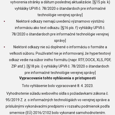
vytvorenia stránky a dátum poslednej aktualizácie. [§15 pís. k)
vyhlášky UPVII č. 78/2020 o štandardoch pre informačné
technológie verejnej správy]
Niektoré odkazy nemajú uvedenú významovo výstižnú
informáciu ako text odkazu. [§16 pís. f) vyhlášky UPVII č.
78/2020 o štandardoch pre informačné technológie verejnej
správy]
Niektoré odkazy nie sú doplnené o informáciu o formáte a
veľkosti súboru. Používateľ nie je informovaný, že hypertextový
odkaz vedie na súbor iného formátu (napr. RTF, DOCX, XLS, PDF,
ZIP atď.). [§18 pís. i) vyhlášky UPVII č. 78/2020 o štandardoch
pre informačné technológie verejnej správy]
Vypracovanie tohto vyhlásenia o prístupnosti
Toto vyhlásenie bolo vypracované 8. 4. 2023.
Vyhodnotenie súladu webového sídla s požiadavkami zákona č.
95/2019 Z. z. o informačných technológiách vo verejnej správe a
príslušnými vykonávacími predpismi v rozsahu podmienok podľa
smernice (EÚ) 2016/2102 bolo vykonané samohodnotením.