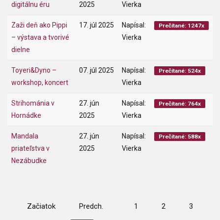
digitálnu éru
2025
Vierka
Zaži deň ako Pippi
17. júl 2025
Napísal:
Prečítané: 1247x
– výstava a tvorivé
Vierka
dielne
Toyeri&Dyno –
07. júl 2025
Napísal:
Prečítané: 524x
workshop, koncert
Vierka
Strihománia v
27. jún
Napísal:
Prečítané: 764x
Hornádke
2025
Vierka
Mandala
27. jún
Napísal:
Prečítané: 588x
priateľstva v
2025
Vierka
Nezábudke
Začiatok
Predch.
1
2
3