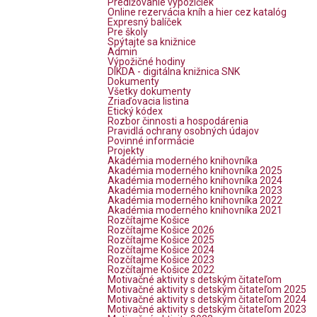
Predlžovanie výpožičiek
Online rezervácia kníh a hier cez katalóg
Expresný balíček
Pre školy
Spýtajte sa knižnice
Admin
Výpožičné hodiny
DIKDA - digitálna knižnica SNK
Dokumenty
Všetky dokumenty
Zriaďovacia listina
Etický kódex
Rozbor činnosti a hospodárenia
Pravidlá ochrany osobných údajov
Povinné informácie
Projekty
Akadémia moderného knihovníka
Akadémia moderného knihovníka 2025
Akadémia moderného knihovníka 2024
Akadémia moderného knihovníka 2023
Akadémia moderného knihovníka 2022
Akadémia moderného knihovníka 2021
Rozčítajme Košice
Rozčítajme Košice 2026
Rozčítajme Košice 2025
Rozčítajme Košice 2024
Rozčítajme Košice 2023
Rozčítajme Košice 2022
Motivačné aktivity s detským čitateľom
Motivačné aktivity s detským čitateľom 2025
Motivačné aktivity s detským čitateľom 2024
Motivačné aktivity s detským čitateľom 2023