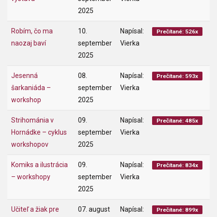
2025
Robím, čo ma
10.
Napísal:
Prečítané: 526x
naozaj baví
september
Vierka
2025
Jesenná
08.
Napísal:
Prečítané: 593x
šarkaniáda –
september
Vierka
workshop
2025
Strihománia v
09.
Napísal:
Prečítané: 485x
Hornádke – cyklus
september
Vierka
workshopov
2025
Komiks a ilustrácia
09.
Napísal:
Prečítané: 834x
– workshopy
september
Vierka
2025
Učiteľ a žiak pre
07. august
Napísal:
Prečítané: 899x