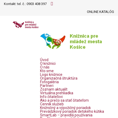
Kontakt: tel. č.:
0903 408 397
ONLINE KATALÓG
Úvod
O knižnici
O nás
Kto sme
Logo knižnice
Organizačná štruktúra
Fotogaléria
Partneri
Zoznam aktualít
Virtuálna prehliadka
Info čitateľovi
Ako a prečo sa stať čitateľom
Cenník služieb
Knižničný a výpožičný poriadok
Prevádzkový poriadok detského kútika
SmartLab – pravidlá používania