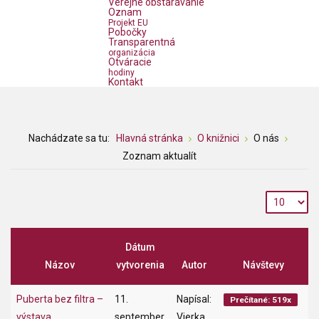
Verejné obstarávanie
Oznam
Projekt EU
Pobočky
Transparentná
organizácia
Otváracie
hodiny
Kontakt
Nachádzate sa tu:
Hlavná stránka
O knižnici
O nás
Zoznam aktualít
Dátum
Názov
vytvorenia
Autor
Návštevy
Puberta bez filtra –⁠⁠⁠⁠⁠⁠
11.
Napísal:
Prečítané: 519x
výstava
september
Vierka