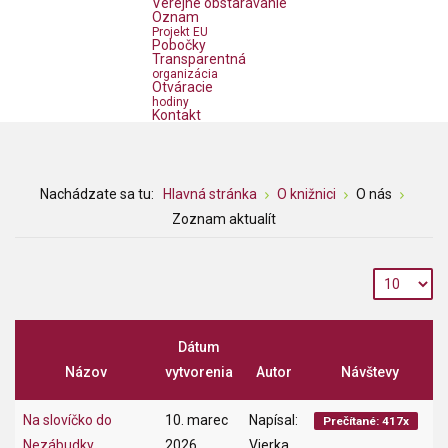
Verejné obstarávanie
Oznam
Projekt EU
Pobočky
Transparentná
organizácia
Otváracie
hodiny
Kontakt
Nachádzate sa tu:
Hlavná stránka
O knižnici
O nás
Zoznam aktualít
Dátum
Názov
vytvorenia
Autor
Návštevy
Na slovíčko do
10. marec
Napísal:
Prečítané: 417x
Nezábudky
2026
Vierka