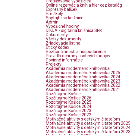
Predlžovanie výpožičiek
Online rezervácia kníh a hier cez katalóg
Expresný balíček
Pre školy
Spýtajte sa knižnice
Admin
Výpožičné hodiny
DIKDA - digitálna knižnica SNK
Dokumenty
Všetky dokumenty
Zriaďovacia listina
Etický kódex
Rozbor činnosti a hospodárenia
Pravidlá ochrany osobných údajov
Povinné informácie
Projekty
Akadémia moderného knihovníka
Akadémia moderného knihovníka 2025
Akadémia moderného knihovníka 2024
Akadémia moderného knihovníka 2023
Akadémia moderného knihovníka 2022
Akadémia moderného knihovníka 2021
Rozčítajme Košice
Rozčítajme Košice 2026
Rozčítajme Košice 2025
Rozčítajme Košice 2024
Rozčítajme Košice 2023
Rozčítajme Košice 2022
Motivačné aktivity s detským čitateľom
Motivačné aktivity s detským čitateľom 2025
Motivačné aktivity s detským čitateľom 2024
Motivačné aktivity s detským čitateľom 2023