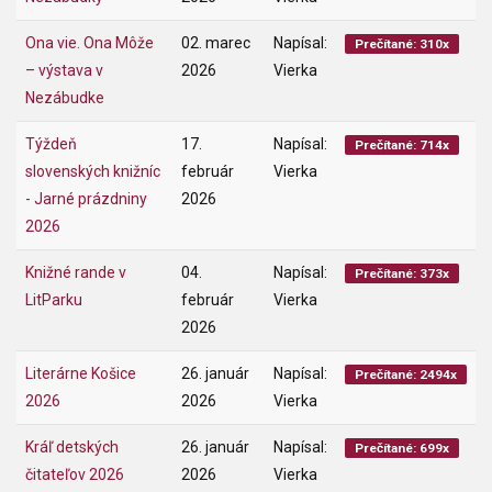
Ona vie. Ona Môže
02. marec
Napísal:
Prečítané: 310x
– výstava v
2026
Vierka
Nezábudke
Týždeň
17.
Napísal:
Prečítané: 714x
slovenských knižníc
február
Vierka
- Jarné prázdniny
2026
2026
Knižné rande v
04.
Napísal:
Prečítané: 373x
LitParku
február
Vierka
2026
Literárne Košice
26. január
Napísal:
Prečítané: 2494x
2026
2026
Vierka
Kráľ detských
26. január
Napísal:
Prečítané: 699x
čitateľov 2026
2026
Vierka