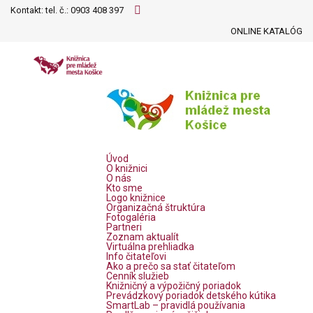
Kontakt: tel. č.:
0903 408 397
ONLINE KATALÓG
Úvod
O knižnici
O nás
Kto sme
Logo knižnice
Organizačná štruktúra
Fotogaléria
Partneri
Zoznam aktualít
Virtuálna prehliadka
Info čitateľovi
Ako a prečo sa stať čitateľom
Cenník služieb
Knižničný a výpožičný poriadok
Prevádzkový poriadok detského kútika
SmartLab – pravidlá používania