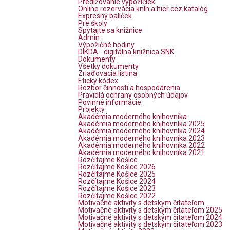
Predlžovanie výpožičiek
Online rezervácia kníh a hier cez katalóg
Expresný balíček
Pre školy
Spýtajte sa knižnice
Admin
Výpožičné hodiny
DIKDA - digitálna knižnica SNK
Dokumenty
Všetky dokumenty
Zriaďovacia listina
Etický kódex
Rozbor činnosti a hospodárenia
Pravidlá ochrany osobných údajov
Povinné informácie
Projekty
Akadémia moderného knihovníka
Akadémia moderného knihovníka 2025
Akadémia moderného knihovníka 2024
Akadémia moderného knihovníka 2023
Akadémia moderného knihovníka 2022
Akadémia moderného knihovníka 2021
Rozčítajme Košice
Rozčítajme Košice 2026
Rozčítajme Košice 2025
Rozčítajme Košice 2024
Rozčítajme Košice 2023
Rozčítajme Košice 2022
Motivačné aktivity s detským čitateľom
Motivačné aktivity s detským čitateľom 2025
Motivačné aktivity s detským čitateľom 2024
Motivačné aktivity s detským čitateľom 2023