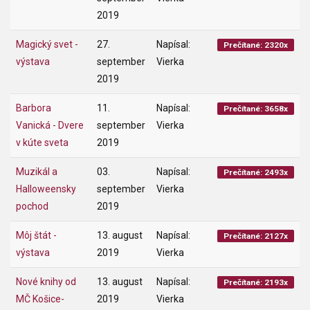
2019
Magický svet -
27.
Napísal:
Prečítané: 2320x
výstava
september
Vierka
2019
Barbora
11.
Napísal:
Prečítané: 3658x
Vanická - Dvere
september
Vierka
v kúte sveta
2019
Muzikál a
03.
Napísal:
Prečítané: 2493x
Halloweensky
september
Vierka
pochod
2019
Môj štát -
13. august
Napísal:
Prečítané: 2127x
výstava
2019
Vierka
Nové knihy od
13. august
Napísal:
Prečítané: 2193x
MČ Košice-
2019
Vierka