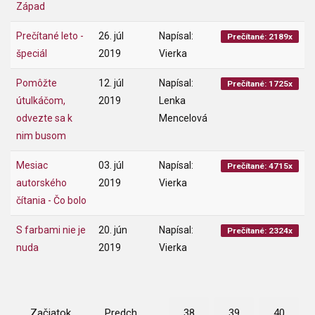
Západ
Prečítané leto -
26. júl
Napísal:
Prečítané: 2189x
špeciál
2019
Vierka
Pomôžte
12. júl
Napísal:
Prečítané: 1725x
útulkáčom,
2019
Lenka
odvezte sa k
Mencelová
nim busom
Mesiac
03. júl
Napísal:
Prečítané: 4715x
autorského
2019
Vierka
čítania - Čo bolo
S farbami nie je
20. jún
Napísal:
Prečítané: 2324x
nuda
2019
Vierka
Začiatok
Predch.
38
39
40