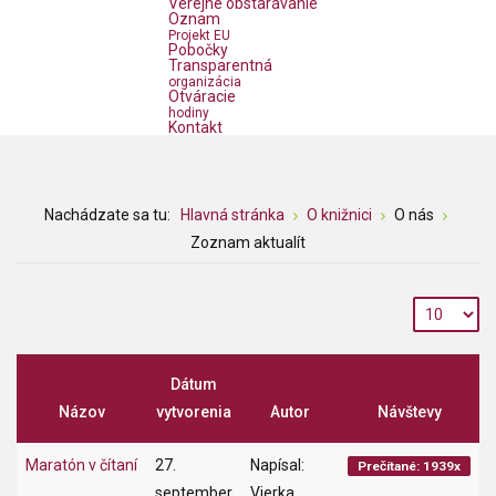
Verejné obstarávanie
Oznam
Projekt EU
Pobočky
Transparentná
organizácia
Otváracie
hodiny
Kontakt
Nachádzate sa tu:
Hlavná stránka
O knižnici
O nás
Zoznam aktualít
Dátum
Názov
vytvorenia
Autor
Návštevy
Maratón v čítaní
27.
Napísal:
Prečítané: 1939x
september
Vierka