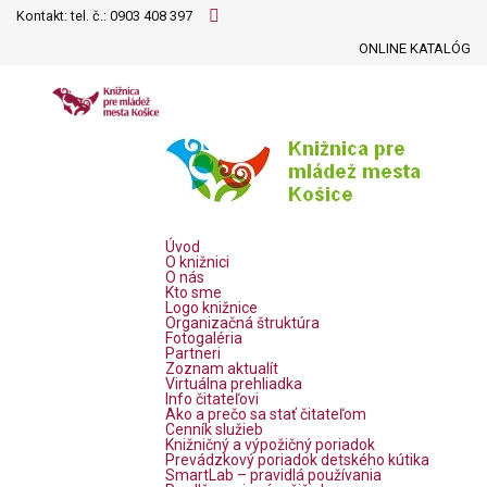
Kontakt: tel. č.:
0903 408 397
ONLINE KATALÓG
Úvod
O knižnici
O nás
Kto sme
Logo knižnice
Organizačná štruktúra
Fotogaléria
Partneri
Zoznam aktualít
Virtuálna prehliadka
Info čitateľovi
Ako a prečo sa stať čitateľom
Cenník služieb
Knižničný a výpožičný poriadok
Prevádzkový poriadok detského kútika
SmartLab – pravidlá používania