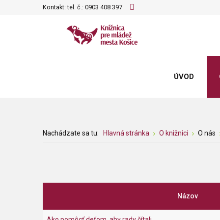
Kontakt: tel. č.:
0903 408 397
ÚVOD
Nachádzate sa tu:
Hlavná stránka
O knižnici
O nás
Názov
Ako pomôcť deťom, aby rady čítali