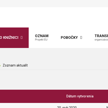
OZNAM
TRANS
O KNIŽNICI
POBOČKY
Projekt EU
organizáci
Zoznam aktualít
Dátum vytvorenia
20. máj 2020