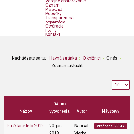
Verejné obstarávanie
Oznam
Projekt EU
Pobočky
Transparentná
organizácia
Otváracie
hodiny
Kontakt
Nachádzate sa tu:
Hlavná stránka
O knižnici
O nás
Zoznam aktualít
Dátum
Názov
vytvorenia
Autor
Návštevy
Prečítané leto 2019
20. jún
Napísal:
Prečítané: 2961x
2019
Vierka