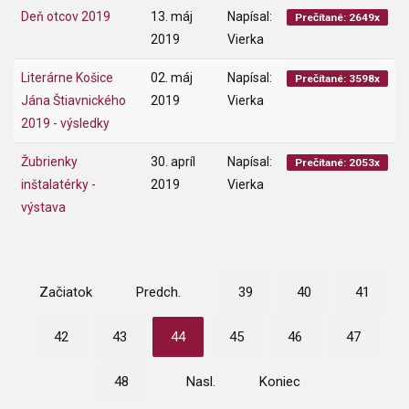
Deň otcov 2019
13. máj
Napísal:
Prečítané: 2649x
2019
Vierka
Literárne Košice
02. máj
Napísal:
Prečítané: 3598x
Jána Štiavnického
2019
Vierka
2019 - výsledky
Žubrienky
30. apríl
Napísal:
Prečítané: 2053x
inštalatérky -
2019
Vierka
výstava
Začiatok
Predch.
39
40
41
42
43
44
45
46
47
48
Nasl.
Koniec