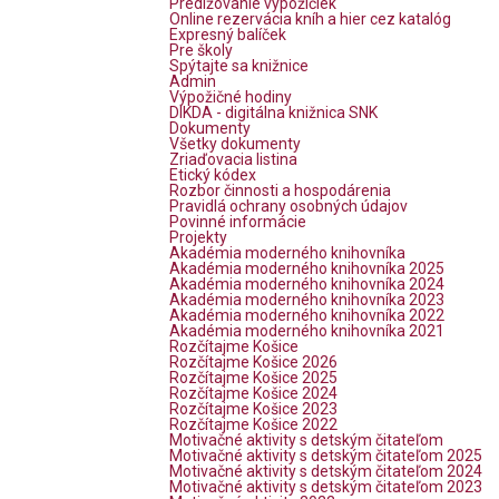
Predlžovanie výpožičiek
Online rezervácia kníh a hier cez katalóg
Expresný balíček
Pre školy
Spýtajte sa knižnice
Admin
Výpožičné hodiny
DIKDA - digitálna knižnica SNK
Dokumenty
Všetky dokumenty
Zriaďovacia listina
Etický kódex
Rozbor činnosti a hospodárenia
Pravidlá ochrany osobných údajov
Povinné informácie
Projekty
Akadémia moderného knihovníka
Akadémia moderného knihovníka 2025
Akadémia moderného knihovníka 2024
Akadémia moderného knihovníka 2023
Akadémia moderného knihovníka 2022
Akadémia moderného knihovníka 2021
Rozčítajme Košice
Rozčítajme Košice 2026
Rozčítajme Košice 2025
Rozčítajme Košice 2024
Rozčítajme Košice 2023
Rozčítajme Košice 2022
Motivačné aktivity s detským čitateľom
Motivačné aktivity s detským čitateľom 2025
Motivačné aktivity s detským čitateľom 2024
Motivačné aktivity s detským čitateľom 2023