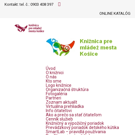
Kontakt: tel. č.:
0903 408 397
ONLINE KATALÓG
Úvod
O knižnici
O nás
Kto sme
Logo knižnice
Organizačná štruktúra
Fotogaléria
Partneri
Zoznam aktualít
Virtuálna prehliadka
Info čitateľovi
Ako a prečo sa stať čitateľom
Cenník služieb
Knižničný a výpožičný poriadok
Prevádzkový poriadok detského kútika
SmartLab – pravidlá používania