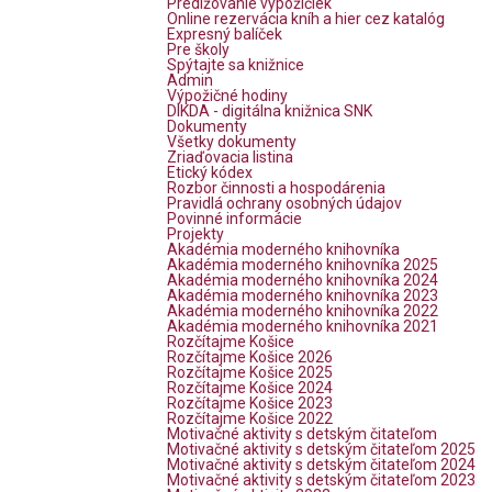
Predlžovanie výpožičiek
Online rezervácia kníh a hier cez katalóg
Expresný balíček
Pre školy
Spýtajte sa knižnice
Admin
Výpožičné hodiny
DIKDA - digitálna knižnica SNK
Dokumenty
Všetky dokumenty
Zriaďovacia listina
Etický kódex
Rozbor činnosti a hospodárenia
Pravidlá ochrany osobných údajov
Povinné informácie
Projekty
Akadémia moderného knihovníka
Akadémia moderného knihovníka 2025
Akadémia moderného knihovníka 2024
Akadémia moderného knihovníka 2023
Akadémia moderného knihovníka 2022
Akadémia moderného knihovníka 2021
Rozčítajme Košice
Rozčítajme Košice 2026
Rozčítajme Košice 2025
Rozčítajme Košice 2024
Rozčítajme Košice 2023
Rozčítajme Košice 2022
Motivačné aktivity s detským čitateľom
Motivačné aktivity s detským čitateľom 2025
Motivačné aktivity s detským čitateľom 2024
Motivačné aktivity s detským čitateľom 2023