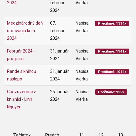
2024
február
Vierka
2024
Medzinárodný deň
07.
Napísal:
Prečítané: 1314x
darovania kníh
február
Vierka
2024
2024
Február 2024 -
31. január
Napísal:
Prečítané: 1141x
program
2024
Vierka
Rande s knihou
31. január
Napísal:
Prečítané: 1014x
naslepo
2024
Vierka
Cudzozemec v
25. január
Napísal:
Prečítané: 922x
knižnici - Linh
2024
Vierka
Nguyen
Začiatok
Predch.
11
12
13