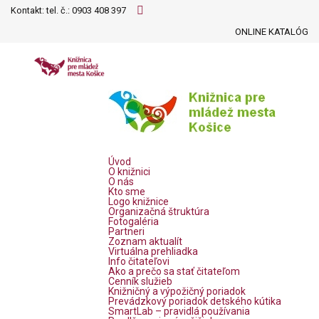
Kontakt: tel. č.:
0903 408 397
ONLINE KATALÓG
Úvod
O knižnici
O nás
Kto sme
Logo knižnice
Organizačná štruktúra
Fotogaléria
Partneri
Zoznam aktualít
Virtuálna prehliadka
Info čitateľovi
Ako a prečo sa stať čitateľom
Cenník služieb
Knižničný a výpožičný poriadok
Prevádzkový poriadok detského kútika
SmartLab – pravidlá používania