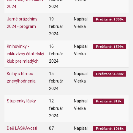
2024
2024
Jarné prázdniny
19.
Napísal:
Prečítané: 1350x
2024 - program
február
Vierka
2024
Knihovinky -
16.
Napísal:
Prečítané: 1599x
inkluzívny čitateľský
február
Vierka
klub pre mladých
2024
Knihy s témou
15.
Napísal:
Prečítané: 4900x
znevýhodnenia
február
Vierka
2024
Stupienky lásky
12.
Napísal:
Prečítané: 818x
február
Vierka
2024
Deň LÁSKAvosti
07.
Napísal:
Prečítané: 1068x