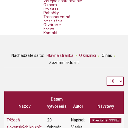
Verejné obstarávanie
Oznam
Projekt EU
Pobočky
Transparentná
organizácia
Otváracie
hodiny
Kontakt
Nachádzate sa tu:
Hlavná stránka
O knižnici
O nás
Zoznam aktualít
Dátum
Názov
vytvorenia
Autor
Návštevy
Týždeň
20.
Napísal:
Prečítané: 1315x
slovenských knižníc
február
Vierka