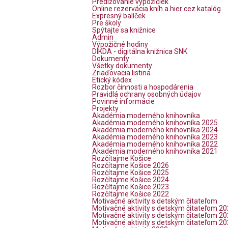
Predlžovanie výpožičiek
Online rezervácia kníh a hier cez katalóg
Expresný balíček
Pre školy
Spýtajte sa knižnice
Admin
Výpožičné hodiny
DIKDA - digitálna knižnica SNK
Dokumenty
Všetky dokumenty
Zriaďovacia listina
Etický kódex
Rozbor činnosti a hospodárenia
Pravidlá ochrany osobných údajov
Povinné informácie
Projekty
Akadémia moderného knihovníka
Akadémia moderného knihovníka 2025
Akadémia moderného knihovníka 2024
Akadémia moderného knihovníka 2023
Akadémia moderného knihovníka 2022
Akadémia moderného knihovníka 2021
Rozčítajme Košice
Rozčítajme Košice 2026
Rozčítajme Košice 2025
Rozčítajme Košice 2024
Rozčítajme Košice 2023
Rozčítajme Košice 2022
Motivačné aktivity s detským čitateľom
Motivačné aktivity s detským čitateľom 2
Motivačné aktivity s detským čitateľom 2
Motivačné aktivity s detským čitateľom 2