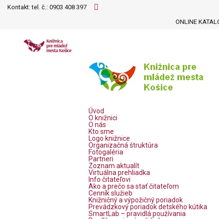
Kontakt: tel. č.:
0903 408 397
ONLINE KATAL
Úvod
O knižnici
O nás
Kto sme
Logo knižnice
Organizačná štruktúra
Fotogaléria
Partneri
Zoznam aktualít
Virtuálna prehliadka
Info čitateľovi
Ako a prečo sa stať čitateľom
Cenník služieb
Knižničný a výpožičný poriadok
Prevádzkový poriadok detského kútika
SmartLab – pravidlá používania