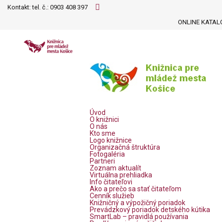
Kontakt: tel. č.:
0903 408 397
ONLINE KATAL
Úvod
O knižnici
O nás
Kto sme
Logo knižnice
Organizačná štruktúra
Fotogaléria
Partneri
Zoznam aktualít
Virtuálna prehliadka
Info čitateľovi
Ako a prečo sa stať čitateľom
Cenník služieb
Knižničný a výpožičný poriadok
Prevádzkový poriadok detského kútika
SmartLab – pravidlá používania