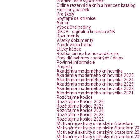
Predlžovanie výpožičiek
Online rezervácia kníh a hier cez katalóg
Expresný balíček
Pre školy
Spýtajte sa knižnice
Admin
Výpožičné hodiny
DIKDA - digitálna knižnica SNK
Dokumenty
Všetky dokumenty
Zriaďovacia listina
Etický kódex
Rozbor činnosti a hospodárenia
Pravidlá ochrany osobných údajov
Povinné informácie
Projekty
Akadémia moderného knihovníka
Akadémia moderného knihovníka 2025
Akadémia moderného knihovníka 2024
Akadémia moderného knihovníka 2023
Akadémia moderného knihovníka 2022
Akadémia moderného knihovníka 2021
Rozčítajme Košice
Rozčítajme Košice 2026
Rozčítajme Košice 2025
Rozčítajme Košice 2024
Rozčítajme Košice 2023
Rozčítajme Košice 2022
Motivačné aktivity s detským čitateľom
Motivačné aktivity s detským čitateľom 2
Motivačné aktivity s detským čitateľom 2
Motivačné aktivity s detským čitateľom 2