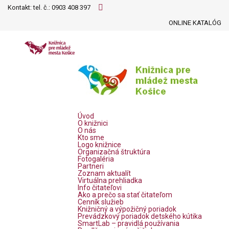
Kontakt: tel. č.:
0903 408 397
ONLINE KATALÓG
Úvod
O knižnici
O nás
Kto sme
Logo knižnice
Organizačná štruktúra
Fotogaléria
Partneri
Zoznam aktualít
Virtuálna prehliadka
Info čitateľovi
Ako a prečo sa stať čitateľom
Cenník služieb
Knižničný a výpožičný poriadok
Prevádzkový poriadok detského kútika
SmartLab – pravidlá používania