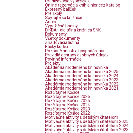
Predlžovanie výpožičiek
Online rezervácia kníh a hier cez katalóg
Expresný balíček
Pre školy
Spýtajte sa knižnice
Admin
Výpožičné hodiny
DIKDA - digitálna knižnica SNK
Dokumenty
Všetky dokumenty
Zriaďovacia listina
Etický kódex
Rozbor činnosti a hospodárenia
Pravidlá ochrany osobných údajov
Povinné informácie
Projekty
Akadémia moderného knihovníka
Akadémia moderného knihovníka 2025
Akadémia moderného knihovníka 2024
Akadémia moderného knihovníka 2023
Akadémia moderného knihovníka 2022
Akadémia moderného knihovníka 2021
Rozčítajme Košice
Rozčítajme Košice 2026
Rozčítajme Košice 2025
Rozčítajme Košice 2024
Rozčítajme Košice 2023
Rozčítajme Košice 2022
Motivačné aktivity s detským čitateľom
Motivačné aktivity s detským čitateľom 2025
Motivačné aktivity s detským čitateľom 2024
Motivačné aktivity s detským čitateľom 2023