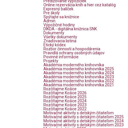
Predlžovanie výpožičiek
Online rezervácia kníh a hier cez katalóg
Expresný balíček
Pre školy
Spýtajte sa knižnice
Admin
Výpožičné hodiny
DIKDA - digitálna knižnica SNK
Dokumenty
Všetky dokumenty
Zriaďovacia listina
Etický kódex
Rozbor činnosti a hospodárenia
Pravidlá ochrany osobných údajov
Povinné informácie
Projekty
Akadémia moderného knihovníka
Akadémia moderného knihovníka 2025
Akadémia moderného knihovníka 2024
Akadémia moderného knihovníka 2023
Akadémia moderného knihovníka 2022
Akadémia moderného knihovníka 2021
Rozčítajme Košice
Rozčítajme Košice 2026
Rozčítajme Košice 2025
Rozčítajme Košice 2024
Rozčítajme Košice 2023
Rozčítajme Košice 2022
Motivačné aktivity s detským čitateľom
Motivačné aktivity s detským čitateľom 2025
Motivačné aktivity s detským čitateľom 2024
Motivačné aktivity s detským čitateľom 2023