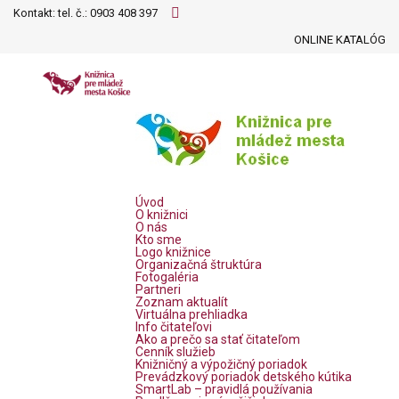
Kontakt: tel. č.:
0903 408 397
ONLINE KATALÓG
Úvod
O knižnici
O nás
Kto sme
Logo knižnice
Organizačná štruktúra
Fotogaléria
Partneri
Zoznam aktualít
Virtuálna prehliadka
Info čitateľovi
Ako a prečo sa stať čitateľom
Cenník služieb
Knižničný a výpožičný poriadok
Prevádzkový poriadok detského kútika
SmartLab – pravidlá používania