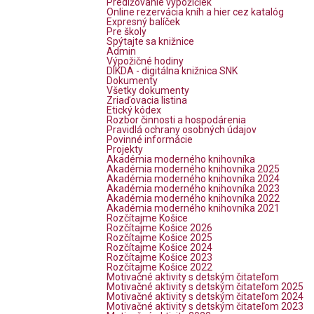
Predlžovanie výpožičiek
Online rezervácia kníh a hier cez katalóg
Expresný balíček
Pre školy
Spýtajte sa knižnice
Admin
Výpožičné hodiny
DIKDA - digitálna knižnica SNK
Dokumenty
Všetky dokumenty
Zriaďovacia listina
Etický kódex
Rozbor činnosti a hospodárenia
Pravidlá ochrany osobných údajov
Povinné informácie
Projekty
Akadémia moderného knihovníka
Akadémia moderného knihovníka 2025
Akadémia moderného knihovníka 2024
Akadémia moderného knihovníka 2023
Akadémia moderného knihovníka 2022
Akadémia moderného knihovníka 2021
Rozčítajme Košice
Rozčítajme Košice 2026
Rozčítajme Košice 2025
Rozčítajme Košice 2024
Rozčítajme Košice 2023
Rozčítajme Košice 2022
Motivačné aktivity s detským čitateľom
Motivačné aktivity s detským čitateľom 2025
Motivačné aktivity s detským čitateľom 2024
Motivačné aktivity s detským čitateľom 2023