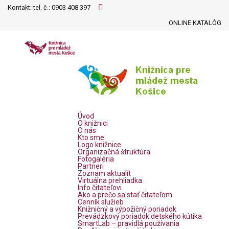
Kontakt: tel. č.:
0903 408 397
ONLINE KATALÓG
Úvod
O knižnici
O nás
Kto sme
Logo knižnice
Organizačná štruktúra
Fotogaléria
Partneri
Zoznam aktualít
Virtuálna prehliadka
Info čitateľovi
Ako a prečo sa stať čitateľom
Cenník služieb
Knižničný a výpožičný poriadok
Prevádzkový poriadok detského kútika
SmartLab – pravidlá používania