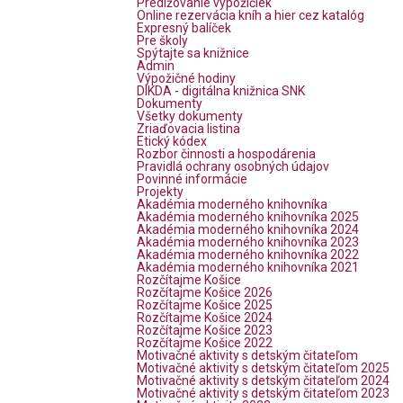
Predlžovanie výpožičiek
Online rezervácia kníh a hier cez katalóg
Expresný balíček
Pre školy
Spýtajte sa knižnice
Admin
Výpožičné hodiny
DIKDA - digitálna knižnica SNK
Dokumenty
Všetky dokumenty
Zriaďovacia listina
Etický kódex
Rozbor činnosti a hospodárenia
Pravidlá ochrany osobných údajov
Povinné informácie
Projekty
Akadémia moderného knihovníka
Akadémia moderného knihovníka 2025
Akadémia moderného knihovníka 2024
Akadémia moderného knihovníka 2023
Akadémia moderného knihovníka 2022
Akadémia moderného knihovníka 2021
Rozčítajme Košice
Rozčítajme Košice 2026
Rozčítajme Košice 2025
Rozčítajme Košice 2024
Rozčítajme Košice 2023
Rozčítajme Košice 2022
Motivačné aktivity s detským čitateľom
Motivačné aktivity s detským čitateľom 2025
Motivačné aktivity s detským čitateľom 2024
Motivačné aktivity s detským čitateľom 2023