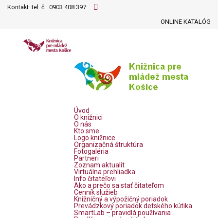
Kontakt: tel. č.:
0903 408 397
ONLINE KATALÓG
Úvod
O knižnici
O nás
Kto sme
Logo knižnice
Organizačná štruktúra
Fotogaléria
Partneri
Zoznam aktualít
Virtuálna prehliadka
Info čitateľovi
Ako a prečo sa stať čitateľom
Cenník služieb
Knižničný a výpožičný poriadok
Prevádzkový poriadok detského kútika
SmartLab – pravidlá používania