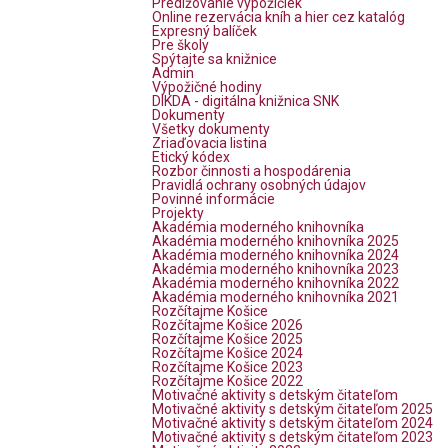
Predlžovanie výpožičiek
Online rezervácia kníh a hier cez katalóg
Expresný balíček
Pre školy
Spýtajte sa knižnice
Admin
Výpožičné hodiny
DIKDA - digitálna knižnica SNK
Dokumenty
Všetky dokumenty
Zriaďovacia listina
Etický kódex
Rozbor činnosti a hospodárenia
Pravidlá ochrany osobných údajov
Povinné informácie
Projekty
Akadémia moderného knihovníka
Akadémia moderného knihovníka 2025
Akadémia moderného knihovníka 2024
Akadémia moderného knihovníka 2023
Akadémia moderného knihovníka 2022
Akadémia moderného knihovníka 2021
Rozčítajme Košice
Rozčítajme Košice 2026
Rozčítajme Košice 2025
Rozčítajme Košice 2024
Rozčítajme Košice 2023
Rozčítajme Košice 2022
Motivačné aktivity s detským čitateľom
Motivačné aktivity s detským čitateľom 2025
Motivačné aktivity s detským čitateľom 2024
Motivačné aktivity s detským čitateľom 2023