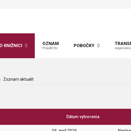
OZNAM
TRANS
O KNIŽNICI
POBOČKY
Projekt EU
organizáci
Zoznam aktualít
Dátum vytvorenia
04. apríl 2019
Napísal