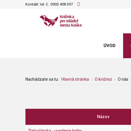
Kontakt: tel. č.:
0903 408 397
ÚVOD
Nachádzate sa tu:
Hlavná stránka
O knižnici
O nás
Názov
Zlatovlásska - uvedenie knihy