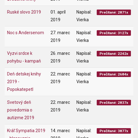
Ruské slovo 2019
01. apríl
Napísal:
Prečítané: 2871x
2019
Vierka
Noc s Andersenom
27. marec
Napísal:
Prečítané: 3127x
2019
Vierka
Vyzvi srdce k
26. marec
Napísal:
Prečítané: 2242x
pohybu - kampaň
2019
Vierka
Deň detskej knihy
22. marec
Napísal:
Prečítané: 2684x
2019 -
2019
Vierka
Popokatepetl
Svetový deň
22. marec
Napísal:
Prečítané: 2837x
povedomia o
2019
Vierka
autizme 2019
Kráľ Sympatia 2019
14. marec
Napísal:
Prečítané: 3877x