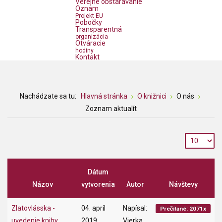
Verejné obstarávanie
Oznam
Projekt EU
Pobočky
Transparentná
organizácia
Otváracie
hodiny
Kontakt
Nachádzate sa tu:
Hlavná stránka
O knižnici
O nás
Zoznam aktualít
Dátum
Názov
vytvorenia
Autor
Návštevy
Zlatovlásska -
04. apríl
Napísal:
Prečítané: 2071x
uvedenie knihy
2019
Vierka