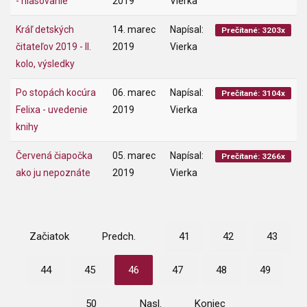
- hlasovanie
2019
Vierka
Kráľ detských
14. marec
Napísal:
Prečítané: 3203x
čitateľov 2019 - II.
2019
Vierka
kolo, výsledky
Po stopách kocúra
06. marec
Napísal:
Prečítané: 3104x
Felixa - uvedenie
2019
Vierka
knihy
Červená čiapočka
05. marec
Napísal:
Prečítané: 3266x
ako ju nepoznáte
2019
Vierka
Začiatok
Predch.
41
42
43
44
45
46
47
48
49
50
Nasl.
Koniec