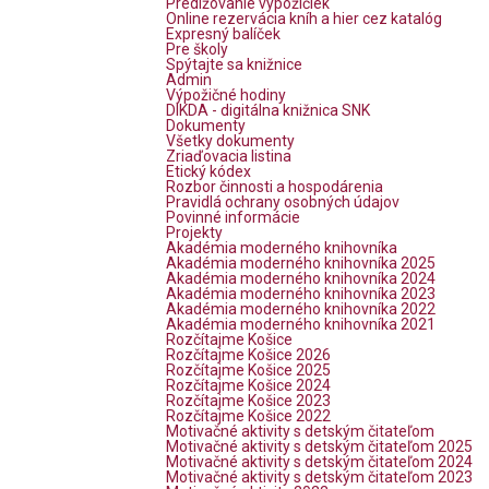
Predlžovanie výpožičiek
Online rezervácia kníh a hier cez katalóg
Expresný balíček
Pre školy
Spýtajte sa knižnice
Admin
Výpožičné hodiny
DIKDA - digitálna knižnica SNK
Dokumenty
Všetky dokumenty
Zriaďovacia listina
Etický kódex
Rozbor činnosti a hospodárenia
Pravidlá ochrany osobných údajov
Povinné informácie
Projekty
Akadémia moderného knihovníka
Akadémia moderného knihovníka 2025
Akadémia moderného knihovníka 2024
Akadémia moderného knihovníka 2023
Akadémia moderného knihovníka 2022
Akadémia moderného knihovníka 2021
Rozčítajme Košice
Rozčítajme Košice 2026
Rozčítajme Košice 2025
Rozčítajme Košice 2024
Rozčítajme Košice 2023
Rozčítajme Košice 2022
Motivačné aktivity s detským čitateľom
Motivačné aktivity s detským čitateľom 2025
Motivačné aktivity s detským čitateľom 2024
Motivačné aktivity s detským čitateľom 2023