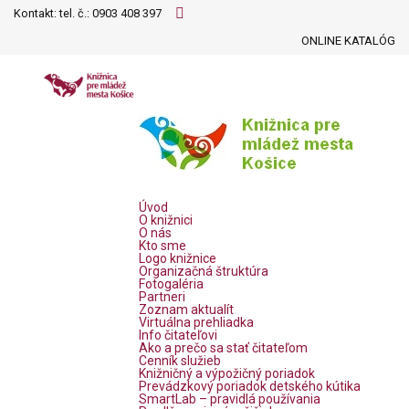
Kontakt: tel. č.:
0903 408 397
ONLINE KATALÓG
Úvod
O knižnici
O nás
Kto sme
Logo knižnice
Organizačná štruktúra
Fotogaléria
Partneri
Zoznam aktualít
Virtuálna prehliadka
Info čitateľovi
Ako a prečo sa stať čitateľom
Cenník služieb
Knižničný a výpožičný poriadok
Prevádzkový poriadok detského kútika
SmartLab – pravidlá používania