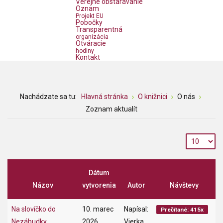
Verejné obstarávanie
Oznam
Projekt EU
Pobočky
Transparentná
organizácia
Otváracie
hodiny
Kontakt
Nachádzate sa tu:
Hlavná stránka
O knižnici
O nás
Zoznam aktualít
Dátum
Názov
vytvorenia
Autor
Návštevy
Na slovíčko do
10. marec
Napísal:
Prečítané: 415x
Nezábudky
2026
Vierka