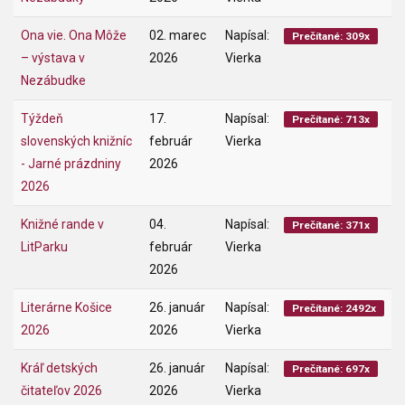
Ona vie. Ona Môže
02. marec
Napísal:
Prečítané: 309x
– výstava v
2026
Vierka
Nezábudke
Týždeň
17.
Napísal:
Prečítané: 713x
slovenských knižníc
február
Vierka
- Jarné prázdniny
2026
2026
Knižné rande v
04.
Napísal:
Prečítané: 371x
LitParku
február
Vierka
2026
Literárne Košice
26. január
Napísal:
Prečítané: 2492x
2026
2026
Vierka
Kráľ detských
26. január
Napísal:
Prečítané: 697x
čitateľov 2026
2026
Vierka