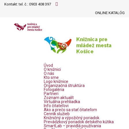
Kontakt: tel. č.:
0903 408 397
ONLINE KATALÓG
Úvod
O knižnici
O nás
Kto sme
Logo knižnice
Organizačná štruktúra
Fotogaléria
Partneri
Zoznam aktualít
Virtuálna prehliadka
Info čitateľovi
Ako a prečo sa stať čitateľom
Cenník služieb
Knižničný a výpožičný poriadok
Prevádzkový poriadok detského kútika
SmartLab – pravidlá používania