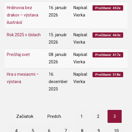
Hrdinovia bez
16. január
Napísal:
Prečítané: 452x
drakov – výstava
2026
Vierka
ilustrácií
Rok 2025 v číslach
15. január
Napísal:
Prečítané: 463x
2026
Vierka
Prečítaj svet
08. január
Napísal:
Prečítané: 417x
2026
Vierka
Hra s mesiacmi –
16.
Napísal:
Prečítané: 518x
výstava
december
Vierka
2025
Začiatok
Predch.
1
2
3
4
5
6
7
8
9
10