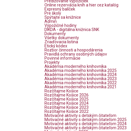
Predlžovanie výpožičiek
Online rezervácia kníh a hier cez katalóg
Expresný balíček
Pre školy
Spýtajte sa knižnice
Admin
Výpožičné hodiny
DIKDA - digitálna knižnica SNK
Dokumenty
Všetky dokumenty
Zriaďovacia listina
Etický kódex
Rozbor činnosti a hospodárenia
Pravidlá ochrany osobných údajov
Povinné informácie
Projekty
Akadémia moderného knihovníka
Akadémia moderného knihovníka 2025
Akadémia moderného knihovníka 2024
Akadémia moderného knihovníka 2023
Akadémia moderného knihovníka 2022
Akadémia moderného knihovníka 2021
Rozčítajme Košice
Rozčítajme Košice 2026
Rozčítajme Košice 2025
Rozčítajme Košice 2024
Rozčítajme Košice 2023
Rozčítajme Košice 2022
Motivačné aktivity s detským čitateľom
Motivačné aktivity s detským čitateľom 2025
Motivačné aktivity s detským čitateľom 2024
Motivačné aktivity s detským čitateľom 2023