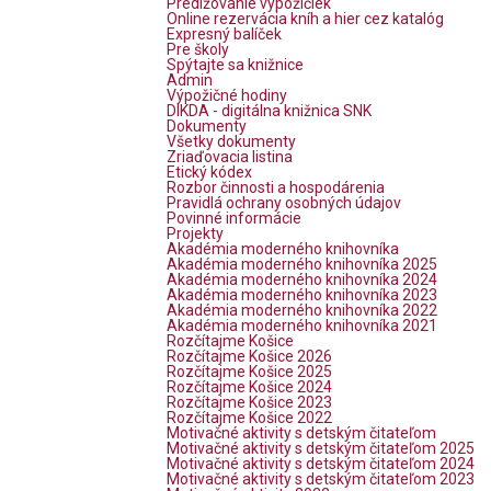
Predlžovanie výpožičiek
Online rezervácia kníh a hier cez katalóg
Expresný balíček
Pre školy
Spýtajte sa knižnice
Admin
Výpožičné hodiny
DIKDA - digitálna knižnica SNK
Dokumenty
Všetky dokumenty
Zriaďovacia listina
Etický kódex
Rozbor činnosti a hospodárenia
Pravidlá ochrany osobných údajov
Povinné informácie
Projekty
Akadémia moderného knihovníka
Akadémia moderného knihovníka 2025
Akadémia moderného knihovníka 2024
Akadémia moderného knihovníka 2023
Akadémia moderného knihovníka 2022
Akadémia moderného knihovníka 2021
Rozčítajme Košice
Rozčítajme Košice 2026
Rozčítajme Košice 2025
Rozčítajme Košice 2024
Rozčítajme Košice 2023
Rozčítajme Košice 2022
Motivačné aktivity s detským čitateľom
Motivačné aktivity s detským čitateľom 2025
Motivačné aktivity s detským čitateľom 2024
Motivačné aktivity s detským čitateľom 2023