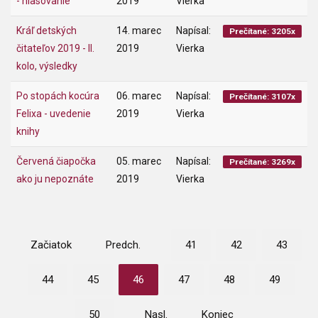
- hlasovanie
2019
Vierka
Kráľ detských
14. marec
Napísal:
Prečítané: 3205x
čitateľov 2019 - II.
2019
Vierka
kolo, výsledky
Po stopách kocúra
06. marec
Napísal:
Prečítané: 3107x
Felixa - uvedenie
2019
Vierka
knihy
Červená čiapočka
05. marec
Napísal:
Prečítané: 3269x
ako ju nepoznáte
2019
Vierka
Začiatok
Predch.
41
42
43
44
45
46
47
48
49
50
Nasl.
Koniec