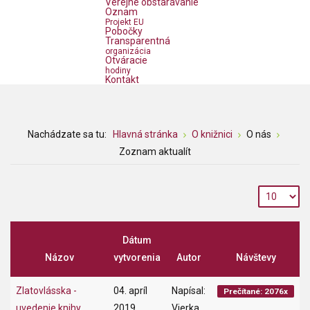
Verejné obstarávanie
Oznam
Projekt EU
Pobočky
Transparentná
organizácia
Otváracie
hodiny
Kontakt
Nachádzate sa tu:
Hlavná stránka
O knižnici
O nás
Zoznam aktualít
Dátum
Názov
vytvorenia
Autor
Návštevy
Zlatovlásska -
04. apríl
Napísal:
Prečítané: 2076x
uvedenie knihy
2019
Vierka