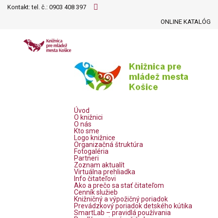
Kontakt: tel. č.:
0903 408 397
ONLINE KATALÓG
Úvod
O knižnici
O nás
Kto sme
Logo knižnice
Organizačná štruktúra
Fotogaléria
Partneri
Zoznam aktualít
Virtuálna prehliadka
Info čitateľovi
Ako a prečo sa stať čitateľom
Cenník služieb
Knižničný a výpožičný poriadok
Prevádzkový poriadok detského kútika
SmartLab – pravidlá používania