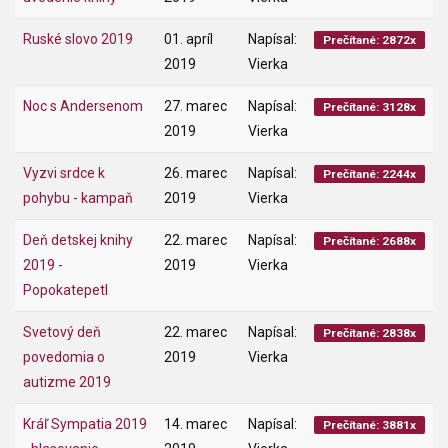
Ruské slovo 2019
01. apríl
Napísal:
Prečítané: 2872x
2019
Vierka
Noc s Andersenom
27. marec
Napísal:
Prečítané: 3128x
2019
Vierka
Vyzvi srdce k
26. marec
Napísal:
Prečítané: 2244x
pohybu - kampaň
2019
Vierka
Deň detskej knihy
22. marec
Napísal:
Prečítané: 2688x
2019 -
2019
Vierka
Popokatepetl
Svetový deň
22. marec
Napísal:
Prečítané: 2838x
povedomia o
2019
Vierka
autizme 2019
Kráľ Sympatia 2019
14. marec
Napísal:
Prečítané: 3881x