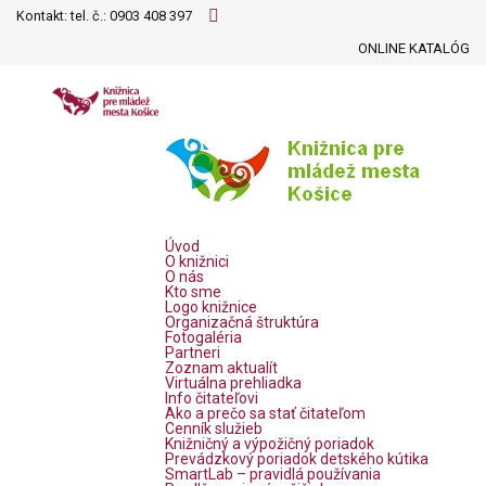
Kontakt: tel. č.:
0903 408 397
ONLINE KATALÓG
Úvod
O knižnici
O nás
Kto sme
Logo knižnice
Organizačná štruktúra
Fotogaléria
Partneri
Zoznam aktualít
Virtuálna prehliadka
Info čitateľovi
Ako a prečo sa stať čitateľom
Cenník služieb
Knižničný a výpožičný poriadok
Prevádzkový poriadok detského kútika
SmartLab – pravidlá používania