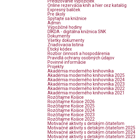
Predlžovanie výpožičiek
Online rezervácia kníh a hier cez katalóg
Expresný balíček
Pre školy
Spýtajte sa knižnice
Admin
Výpožičné hodiny
DIKDA - digitálna knižnica SNK
Dokumenty
Všetky dokumenty
Zriaďovacia listina
Etický kódex
Rozbor činnosti a hospodárenia
Pravidlá ochrany osobných údajov
Povinné informácie
Projekty
Akadémia moderného knihovníka
Akadémia moderného knihovníka 2025
Akadémia moderného knihovníka 2024
Akadémia moderného knihovníka 2023
Akadémia moderného knihovníka 2022
Akadémia moderného knihovníka 2021
Rozčítajme Košice
Rozčítajme Košice 2026
Rozčítajme Košice 2025
Rozčítajme Košice 2024
Rozčítajme Košice 2023
Rozčítajme Košice 2022
Motivačné aktivity s detským čitateľom
Motivačné aktivity s detským čitateľom 2025
Motivačné aktivity s detským čitateľom 2024
Motivačné aktivity s detským čitateľom 2023